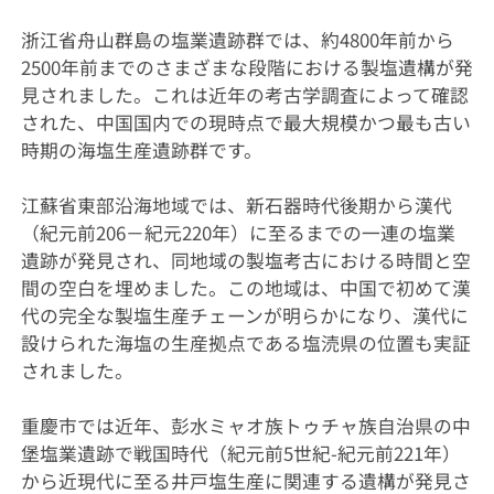
浙江省舟山群島の塩業遺跡群では、約4800年前から
2500年前までのさまざまな段階における製塩遺構が発
見されました。これは近年の考古学調査によって確認
された、中国国内での現時点で最大規模かつ最も古い
時期の海塩生産遺跡群です。
江蘇省東部沿海地域では、新石器時代後期から漢代
（紀元前206－紀元220年）に至るまでの一連の塩業
遺跡が発見され、同地域の製塩考古における時間と空
間の空白を埋めました。この地域は、中国で初めて漢
代の完全な製塩生産チェーンが明らかになり、漢代に
設けられた海塩の生産拠点である塩涜県の位置も実証
されました。
重慶市では近年、彭水ミャオ族トゥチャ族自治県の中
堡塩業遺跡で戦国時代（紀元前5世紀-紀元前221年）
から近現代に至る井戸塩生産に関連する遺構が発見さ