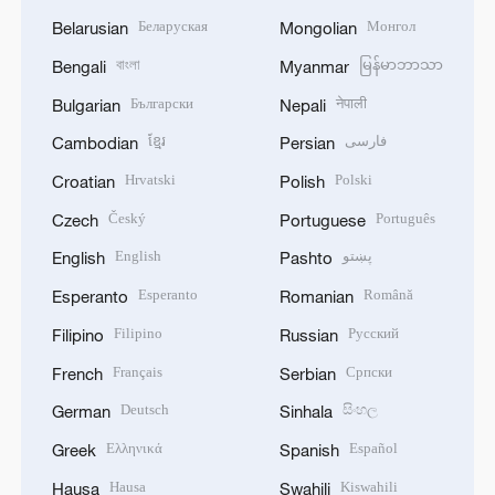
Беларуская
Монгол
Belarusian
Mongolian
বাংলা
မြန်မာဘာသာ
Bengali
Myanmar
Български
नेपाली
Bulgarian
Nepali
ខ្មែរ
فارسی
Cambodian
Persian
Hrvatski
Polski
Croatian
Polish
Český
Português
Czech
Portuguese
English
پښتو
English
Pashto
Esperanto
Română
Esperanto
Romanian
Filipino
Русский
Filipino
Russian
Français
Српски
French
Serbian
Deutsch
සිංහල
German
Sinhala
Ελληνικά
Español
Greek
Spanish
Hausa
Kiswahili
Hausa
Swahili