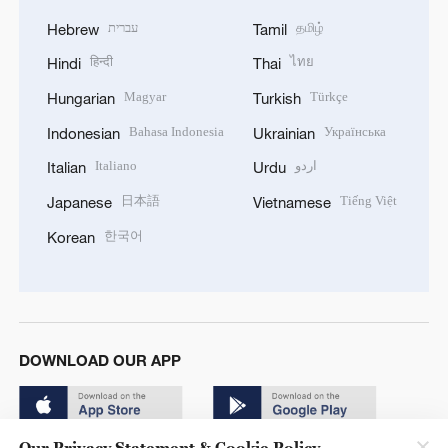
עברית
தமிழ்
Hebrew
Tamil
हिन्दी
ไทย
Hindi
Thai
Magyar
Türkçe
Hungarian
Turkish
Bahasa Indonesia
Українська
Indonesian
Ukrainian
Italiano
اردو
Italian
Urdu
日本語
Tiếng Việt
Japanese
Vietnamese
한국어
Korean
DOWNLOAD OUR APP
Our Privacy Statement & Cookie Policy