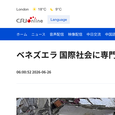
Singapore
30°C
25°C
London
18°C
9°C
Nairobi
22°C
15°C
Language
Sydney
23°C
16°C
ホーム
ニュース
音声配信
映像配信
中日交流
中国
ベネズエラ 国際社会に専
06:00:52 2026-06-26