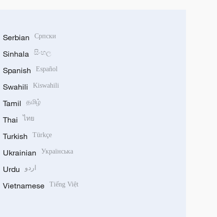
Serbian
Српски
Sinhala
සිංහල
Spanish
Español
Swahili
Kiswahili
Tamil
தமிழ்
Thai
ไทย
Turkish
Türkçe
Ukrainian
Українська
Urdu
اردو
Vietnamese
Tiếng Việt