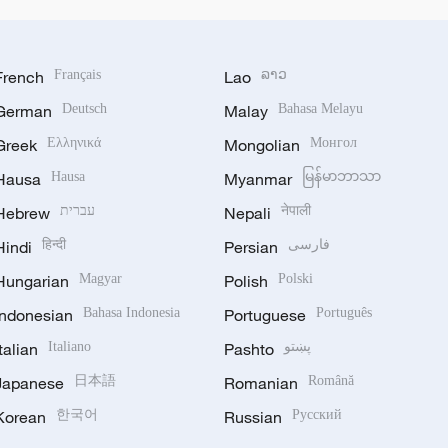
French
Français
Lao
ລາວ
German
Deutsch
Malay
Bahasa Melayu
Greek
Ελληνικά
Mongolian
Монгол
Hausa
Hausa
Myanmar
မြန်မာဘာသာ
Hebrew
עברית
Nepali
नेपाली
Hindi
हिन्दी
Persian
فارسی
Hungarian
Magyar
Polish
Polski
Indonesian
Bahasa Indonesia
Portuguese
Português
Italian
Italiano
Pashto
پښتو
Japanese
日本語
Romanian
Română
Korean
한국어
Russian
Русский