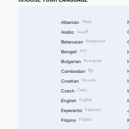
Albanian
Shqip
Arabic
العربية
Belarusian
Беларуская
Bengali
বাংলা
Bulgarian
Български
Cambodian
ខ្មែរ
Croatian
Hrvatski
Czech
Český
English
English
Esperanto
Esperanto
Filipino
Filipino