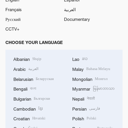
Français
العربية
Русский
Documentary
CCTV+
CHOOSE YOUR LANGUAGE
Shqip
ລາວ
Albanian
Lao
العربية
Bahasa Melayu
Arabic
Malay
Беларуская
Монгол
Belarusian
Mongolian
বাংলা
မြန်မာဘာသာ
Bengali
Myanmar
Български
नेपाली
Bulgarian
Nepali
ខ្មែរ
فارسی
Cambodian
Persian
Hrvatski
Polski
Croatian
Polish