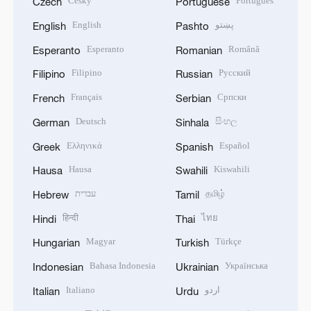
Český
Português
Czech
Portuguese
English
پښتو
English
Pashto
Esperanto
Română
Esperanto
Romanian
Filipino
Русский
Filipino
Russian
Français
Српски
French
Serbian
Deutsch
සිංහල
German
Sinhala
Ελληνικά
Español
Greek
Spanish
Hausa
Kiswahili
Hausa
Swahili
עברית
தமிழ்
Hebrew
Tamil
हिन्दी
ไทย
Hindi
Thai
Magyar
Türkçe
Hungarian
Turkish
Bahasa Indonesia
Українська
Indonesian
Ukrainian
Italiano
اردو
Italian
Urdu