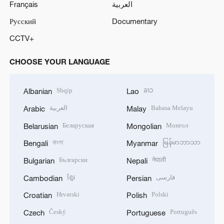
Français
العربية
Русский
Documentary
CCTV+
CHOOSE YOUR LANGUAGE
Shqip
ລາວ
Albanian
Lao
العربية
Bahasa Melayu
Arabic
Malay
Беларуская
Монгол
Belarusian
Mongolian
বাংলা
မြန်မာဘာသာ
Bengali
Myanmar
Български
नेपाली
Bulgarian
Nepali
ខ្មែរ
فارسی
Cambodian
Persian
Hrvatski
Polski
Croatian
Polish
Český
Português
Czech
Portuguese