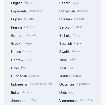
English
پښتو
English
Pashto
Esperanto
Română
Esperanto
Romanian
Filipino
Русский
Filipino
Russian
Français
Српски
French
Serbian
Deutsch
සිංහල
German
Sinhala
Ελληνικά
Español
Greek
Spanish
Hausa
Kiswahili
Hausa
Swahili
עברית
தமிழ்
Hebrew
Tamil
हिन्दी
ไทย
Hindi
Thai
Magyar
Türkçe
Hungarian
Turkish
Bahasa Indonesia
Українська
Indonesian
Ukrainian
Italiano
اردو
Italian
Urdu
日本語
Tiếng Việt
Japanese
Vietnamese