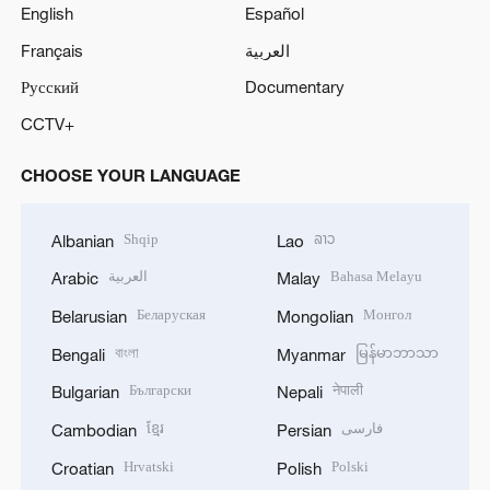
English
Español
Français
العربية
Русский
Documentary
CCTV+
CHOOSE YOUR LANGUAGE
Shqip
ລາວ
Albanian
Lao
العربية
Bahasa Melayu
Arabic
Malay
Беларуская
Монгол
Belarusian
Mongolian
বাংলা
မြန်မာဘာသာ
Bengali
Myanmar
Български
नेपाली
Bulgarian
Nepali
ខ្មែរ
فارسی
Cambodian
Persian
Hrvatski
Polski
Croatian
Polish