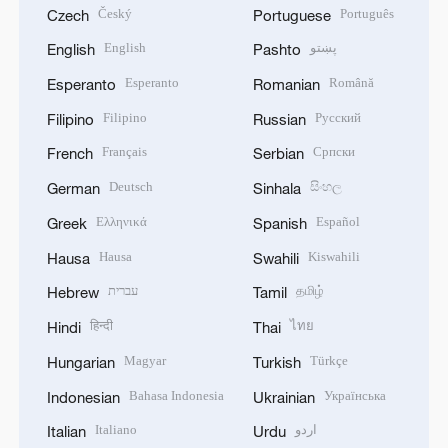
Český
Português
Czech
Portuguese
English
پښتو
English
Pashto
Esperanto
Română
Esperanto
Romanian
Filipino
Русский
Filipino
Russian
Français
Српски
French
Serbian
Deutsch
සිංහල
German
Sinhala
Ελληνικά
Español
Greek
Spanish
Hausa
Kiswahili
Hausa
Swahili
עברית
தமிழ்
Hebrew
Tamil
हिन्दी
ไทย
Hindi
Thai
Magyar
Türkçe
Hungarian
Turkish
Bahasa Indonesia
Українська
Indonesian
Ukrainian
Italiano
اردو
Italian
Urdu