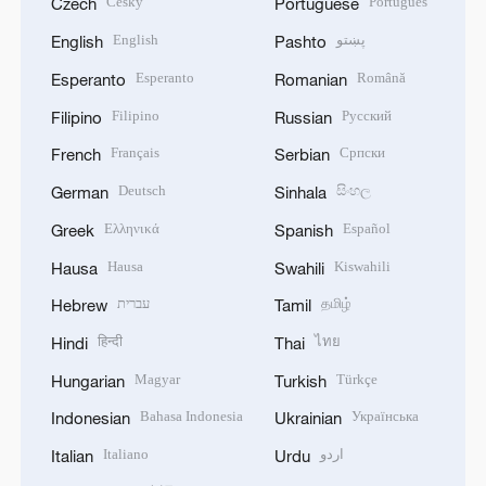
Český
Português
Czech
Portuguese
English
پښتو
English
Pashto
Esperanto
Română
Esperanto
Romanian
Filipino
Русский
Filipino
Russian
Français
Српски
French
Serbian
Deutsch
සිංහල
German
Sinhala
Ελληνικά
Español
Greek
Spanish
Hausa
Kiswahili
Hausa
Swahili
עברית
தமிழ்
Hebrew
Tamil
हिन्दी
ไทย
Hindi
Thai
Magyar
Türkçe
Hungarian
Turkish
Bahasa Indonesia
Українська
Indonesian
Ukrainian
Italiano
اردو
Italian
Urdu