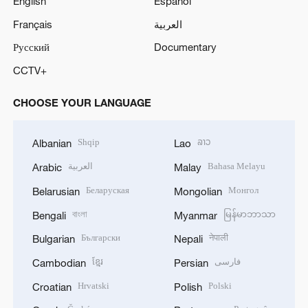
English
Español
Français
العربية
Русский
Documentary
CCTV+
CHOOSE YOUR LANGUAGE
Shqip
ລາວ
Albanian
Lao
العربية
Bahasa Melayu
Arabic
Malay
Беларуская
Монгол
Belarusian
Mongolian
বাংলা
မြန်မာဘာသာ
Bengali
Myanmar
Български
नेपाली
Bulgarian
Nepali
ខ្មែរ
فارسی
Cambodian
Persian
Hrvatski
Polski
Croatian
Polish