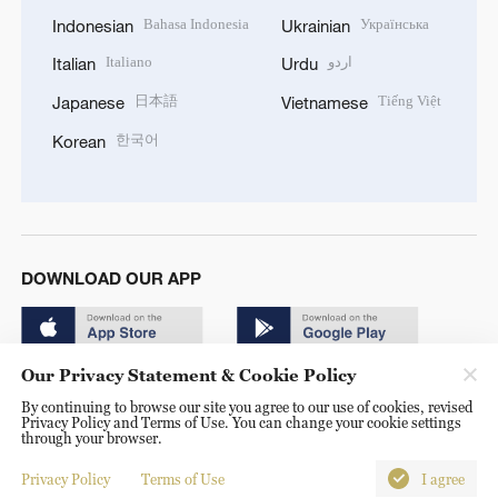
Bahasa Indonesia
Українська
Indonesian
Ukrainian
Italiano
اردو
Italian
Urdu
日本語
Tiếng Việt
Japanese
Vietnamese
한국어
Korean
DOWNLOAD OUR APP
Our Privacy Statement & Cookie Policy
By continuing to browse our site you agree to our use of cookies, revised
Privacy Policy and Terms of Use. You can change your cookie settings
through your browser.
© China Radio International.CRI. All Rights Reserved. 16A
Shijingshan Road, Beijing, China. 100040
Privacy Policy
Terms of Use
I agree