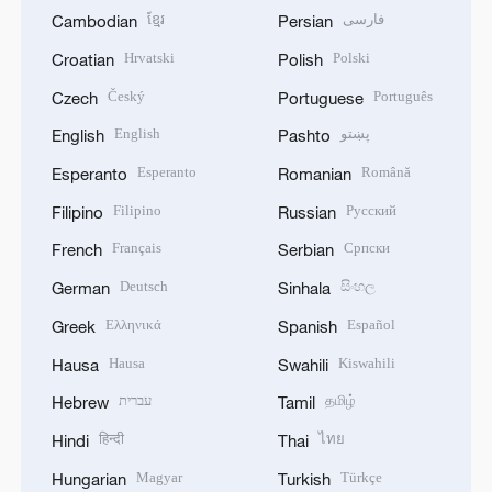
ខ្មែរ
فارسی
Cambodian
Persian
Hrvatski
Polski
Croatian
Polish
Český
Português
Czech
Portuguese
English
پښتو
English
Pashto
Esperanto
Română
Esperanto
Romanian
Filipino
Русский
Filipino
Russian
Français
Српски
French
Serbian
Deutsch
සිංහල
German
Sinhala
Ελληνικά
Español
Greek
Spanish
Hausa
Kiswahili
Hausa
Swahili
עברית
தமிழ்
Hebrew
Tamil
हिन्दी
ไทย
Hindi
Thai
Magyar
Türkçe
Hungarian
Turkish