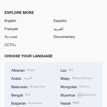
EXPLORE MORE
English
Español
Français
العربية
Русский
Documentary
CCTV+
CHOOSE YOUR LANGUAGE
Shqip
ລາວ
Albanian
Lao
العربية
Bahasa Melayu
Arabic
Malay
Беларуская
Монгол
Belarusian
Mongolian
বাংলা
မြန်မာဘာသာ
Bengali
Myanmar
Български
नेपाली
Bulgarian
Nepali