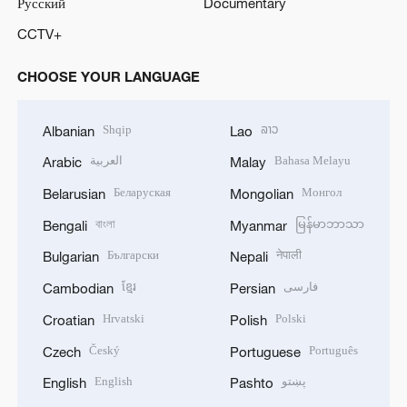
Русский
Documentary
CCTV+
CHOOSE YOUR LANGUAGE
Shqip
ລາວ
Albanian
Lao
العربية
Bahasa Melayu
Arabic
Malay
Беларуская
Монгол
Belarusian
Mongolian
বাংলা
မြန်မာဘာသာ
Bengali
Myanmar
Български
नेपाली
Bulgarian
Nepali
ខ្មែរ
فارسی
Cambodian
Persian
Hrvatski
Polski
Croatian
Polish
Český
Português
Czech
Portuguese
English
پښتو
English
Pashto