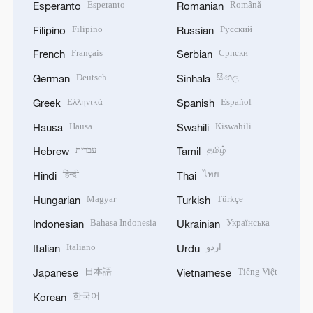
Esperanto
Română
Esperanto
Romanian
Filipino
Русский
Filipino
Russian
Français
Српски
French
Serbian
Deutsch
සිංහල
German
Sinhala
Ελληνικά
Español
Greek
Spanish
Hausa
Kiswahili
Hausa
Swahili
עברית
தமிழ்
Hebrew
Tamil
हिन्दी
ไทย
Hindi
Thai
Magyar
Türkçe
Hungarian
Turkish
Bahasa Indonesia
Українська
Indonesian
Ukrainian
Italiano
اردو
Italian
Urdu
日本語
Tiếng Việt
Japanese
Vietnamese
한국어
Korean