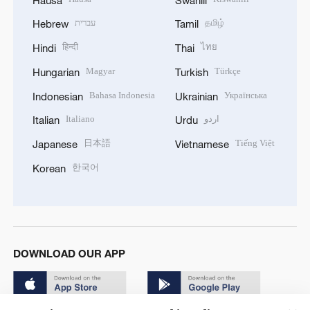
עברית
தமிழ்
Hebrew
Tamil
हिन्दी
ไทย
Hindi
Thai
Magyar
Türkçe
Hungarian
Turkish
Bahasa Indonesia
Українська
Indonesian
Ukrainian
Italiano
اردو
Italian
Urdu
日本語
Tiếng Việt
Japanese
Vietnamese
한국어
Korean
DOWNLOAD OUR APP