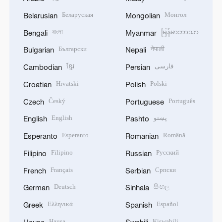
Беларуская
Монгол
Belarusian
Mongolian
বাংলা
မြန်မာဘာသာ
Bengali
Myanmar
Български
नेपाली
Bulgarian
Nepali
ខ្មែរ
فارسی
Cambodian
Persian
Hrvatski
Polski
Croatian
Polish
Český
Português
Czech
Portuguese
English
پښتو
English
Pashto
Esperanto
Română
Esperanto
Romanian
Filipino
Русский
Filipino
Russian
Français
Српски
French
Serbian
Deutsch
සිංහල
German
Sinhala
Ελληνικά
Español
Greek
Spanish
Hausa
Kiswahili
Hausa
Swahili