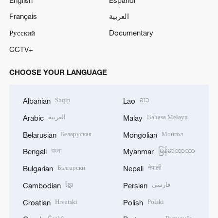
Français
العربية
Русский
Documentary
CCTV+
CHOOSE YOUR LANGUAGE
Shqip
ລາວ
Albanian
Lao
العربية
Bahasa Melayu
Arabic
Malay
Беларуская
Монгол
Belarusian
Mongolian
বাংলা
မြန်မာဘာသာ
Bengali
Myanmar
Български
नेपाली
Bulgarian
Nepali
ខ្មែរ
فارسی
Cambodian
Persian
Hrvatski
Polski
Croatian
Polish