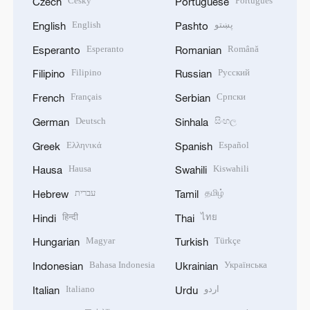
Český
Português
Czech
Portuguese
English
پښتو
English
Pashto
Esperanto
Română
Esperanto
Romanian
Filipino
Русский
Filipino
Russian
Français
Српски
French
Serbian
Deutsch
සිංහල
German
Sinhala
Ελληνικά
Español
Greek
Spanish
Hausa
Kiswahili
Hausa
Swahili
עברית
தமிழ்
Hebrew
Tamil
हिन्दी
ไทย
Hindi
Thai
Magyar
Türkçe
Hungarian
Turkish
Bahasa Indonesia
Українська
Indonesian
Ukrainian
Italiano
اردو
Italian
Urdu