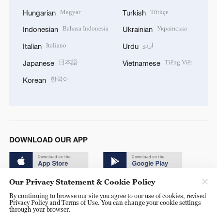
Magyar
Türkçe
Hungarian
Turkish
Bahasa Indonesia
Українська
Indonesian
Ukrainian
Italiano
اردو
Italian
Urdu
日本語
Tiếng Việt
Japanese
Vietnamese
한국어
Korean
DOWNLOAD OUR APP
Our Privacy Statement & Cookie Policy
By continuing to browse our site you agree to our use of cookies, revised
Privacy Policy and Terms of Use. You can change your cookie settings
through your browser.
© China Radio International.CRI. All Rights Reserved. 16A