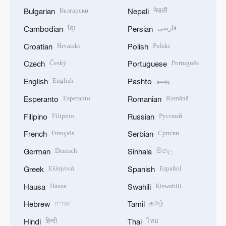
Български
नेपाली
Bulgarian
Nepali
ខ្មែរ
فارسی
Cambodian
Persian
Hrvatski
Polski
Croatian
Polish
Český
Português
Czech
Portuguese
English
پښتو
English
Pashto
Esperanto
Română
Esperanto
Romanian
Filipino
Русский
Filipino
Russian
Français
Српски
French
Serbian
Deutsch
සිංහල
German
Sinhala
Ελληνικά
Español
Greek
Spanish
Hausa
Kiswahili
Hausa
Swahili
עברית
தமிழ்
Hebrew
Tamil
हिन्दी
ไทย
Hindi
Thai