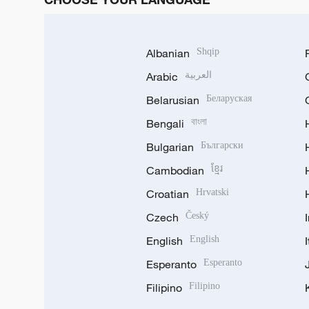
Albanian
Shqip
Arabic
العربية
Belarusian
Беларуская
Bengali
বাংলা
Bulgarian
Български
Cambodian
ខ្មែរ
Croatian
Hrvatski
Czech
Český
English
English
Esperanto
Esperanto
Filipino
Filipino