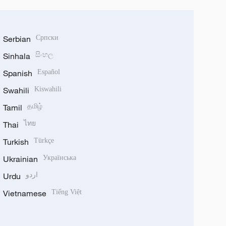
Serbian
Српски
Sinhala
සිංහල
Spanish
Español
Swahili
Kiswahili
Tamil
தமிழ்
Thai
ไทย
Turkish
Türkçe
Ukrainian
Українська
Urdu
اردو
Vietnamese
Tiếng Việt