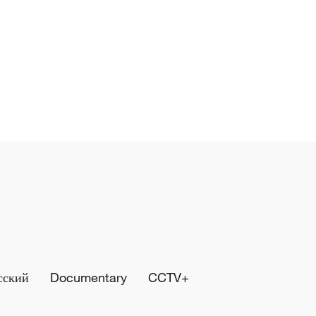
сский
Documentary
CCTV+