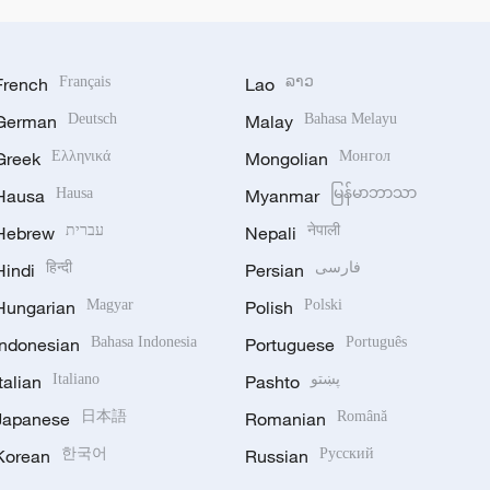
French
Français
Lao
ລາວ
German
Deutsch
Malay
Bahasa Melayu
Greek
Ελληνικά
Mongolian
Монгол
Hausa
Hausa
Myanmar
မြန်မာဘာသာ
Hebrew
עברית
Nepali
नेपाली
Hindi
हिन्दी
Persian
فارسی
Hungarian
Magyar
Polish
Polski
Indonesian
Bahasa Indonesia
Portuguese
Português
Italian
Italiano
Pashto
پښتو
Japanese
日本語
Romanian
Română
Korean
한국어
Russian
Русский