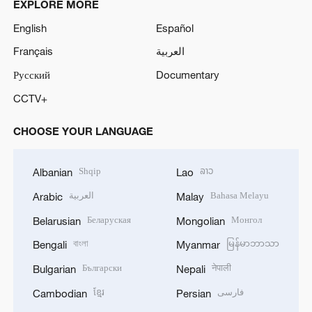
EXPLORE MORE
English
Español
Français
العربية
Русский
Documentary
CCTV+
CHOOSE YOUR LANGUAGE
Shqip
ລາວ
Albanian
Lao
العربية
Bahasa Melayu
Arabic
Malay
Беларуская
Монгол
Belarusian
Mongolian
বাংলা
မြန်မာဘာသာ
Bengali
Myanmar
Български
नेपाली
Bulgarian
Nepali
ខ្មែរ
فارسی
Cambodian
Persian