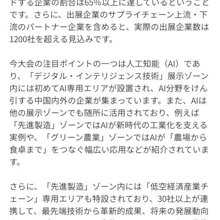
ドする企業の割合は65％以上に達しているということ
です。さらに、出展企業のサプライチェーン上流・下
流のパートナー企業を含めると、実際の出展企業数は
1200社を超える見込みです。
今大会の注目ポイントの一つは人工知能（AI）であ
り、「デジタル・インテリジェンス技術」展示ゾーン
内には初めてAI専用エリアが設置され、AI分野をけん
引する中国内外の企業が集まっています。また、AIは
他の展示ゾーンでも随所に活用されており、例えば
「先進製造」ゾーンではAIが新時代の工業化を支える
実例や、「グリーン農業」ゾーンではAIが「農場から
食卓まで」をつなぐ幅広い応用などが紹介されていま
す。
さらに、「先進製造」ゾーン内には「低空経済産業チ
ェーン」専用エリアも特設されており、30社以上が連
携して、最先端技術から革新的成果、将来の発展動向