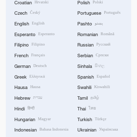
Hrvatski
Polski
Croatian
Polish
Český
Português
Czech
Portuguese
English
پښتو
English
Pashto
Esperanto
Română
Esperanto
Romanian
Filipino
Русский
Filipino
Russian
Français
Српски
French
Serbian
Deutsch
සිංහල
German
Sinhala
Ελληνικά
Español
Greek
Spanish
Hausa
Kiswahili
Hausa
Swahili
עברית
தமிழ்
Hebrew
Tamil
हिन्दी
ไทย
Hindi
Thai
Magyar
Türkçe
Hungarian
Turkish
Bahasa Indonesia
Українська
Indonesian
Ukrainian