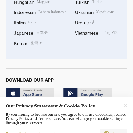
Magyar
Türkçe
Hungarian
Turkish
Bahasa Indonesia
Українська
Indonesian
Ukrainian
Italiano
اردو
Italian
Urdu
日本語
Tiếng Việt
Japanese
Vietnamese
한국어
Korean
DOWNLOAD OUR APP
Our Privacy Statement & Cookie Policy
By continuing to browse our site you agree to our use of cookies, revised
Privacy Policy and Terms of Use. You can change your cookie settings
through your browser.
© China Radio International.CRI. All Rights Reserved. 16A
Shijingshan Road, Beijing, China. 100040