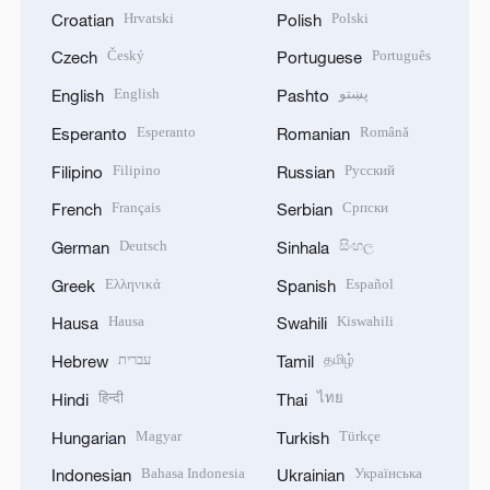
Hrvatski
Polski
Croatian
Polish
Český
Português
Czech
Portuguese
English
پښتو
English
Pashto
Esperanto
Română
Esperanto
Romanian
Filipino
Русский
Filipino
Russian
Français
Српски
French
Serbian
Deutsch
සිංහල
German
Sinhala
Ελληνικά
Español
Greek
Spanish
Hausa
Kiswahili
Hausa
Swahili
עברית
தமிழ்
Hebrew
Tamil
हिन्दी
ไทย
Hindi
Thai
Magyar
Türkçe
Hungarian
Turkish
Bahasa Indonesia
Українська
Indonesian
Ukrainian