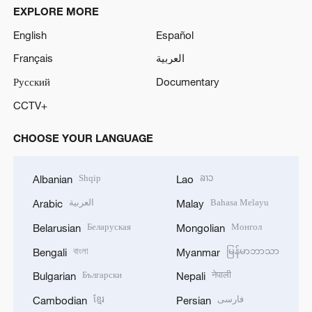
EXPLORE MORE
English
Español
Français
العربية
Русский
Documentary
CCTV+
CHOOSE YOUR LANGUAGE
Shqip
ລາວ
Albanian
Lao
العربية
Bahasa Melayu
Arabic
Malay
Беларуская
Монгол
Belarusian
Mongolian
বাংলা
မြန်မာဘာသာ
Bengali
Myanmar
Български
नेपाली
Bulgarian
Nepali
ខ្មែរ
فارسی
Cambodian
Persian