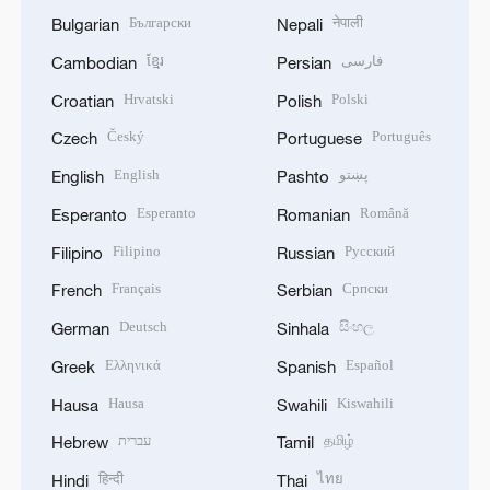
Български
नेपाली
Bulgarian
Nepali
ខ្មែរ
فارسی
Cambodian
Persian
Hrvatski
Polski
Croatian
Polish
Český
Português
Czech
Portuguese
English
پښتو
English
Pashto
Esperanto
Română
Esperanto
Romanian
Filipino
Русский
Filipino
Russian
Français
Српски
French
Serbian
Deutsch
සිංහල
German
Sinhala
Ελληνικά
Español
Greek
Spanish
Hausa
Kiswahili
Hausa
Swahili
עברית
தமிழ்
Hebrew
Tamil
हिन्दी
ไทย
Hindi
Thai