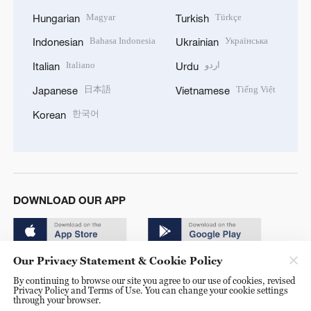
Magyar
Türkçe
Hungarian
Turkish
Bahasa Indonesia
Українська
Indonesian
Ukrainian
Italiano
اردو
Italian
Urdu
日本語
Tiếng Việt
Japanese
Vietnamese
한국어
Korean
DOWNLOAD OUR APP
Our Privacy Statement & Cookie Policy
By continuing to browse our site you agree to our use of cookies, revised
Privacy Policy and Terms of Use. You can change your cookie settings
through your browser.
© China Radio International.CRI. All Rights Reserved. 16A