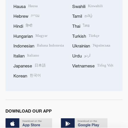
Hausa
Kiswahili
Hausa
Swahili
עברית
தமிழ்
Hebrew
Tamil
हिन्दी
ไทย
Hindi
Thai
Magyar
Türkçe
Hungarian
Turkish
Bahasa Indonesia
Українська
Indonesian
Ukrainian
Italiano
اردو
Italian
Urdu
日本語
Tiếng Việt
Japanese
Vietnamese
한국어
Korean
DOWNLOAD OUR APP