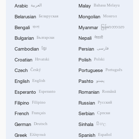
العربية
Bahasa Melayu
Arabic
Malay
Беларуская
Монгол
Belarusian
Mongolian
বাংলা
မြန်မာဘာသာ
Bengali
Myanmar
Български
नेपाली
Bulgarian
Nepali
ខ្មែរ
فارسی
Cambodian
Persian
Hrvatski
Polski
Croatian
Polish
Český
Português
Czech
Portuguese
English
پښتو
English
Pashto
Esperanto
Română
Esperanto
Romanian
Filipino
Русский
Filipino
Russian
Français
Српски
French
Serbian
Deutsch
සිංහල
German
Sinhala
Ελληνικά
Español
Greek
Spanish