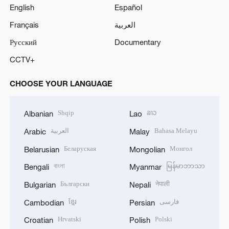
English
Español
Français
العربية
Русский
Documentary
CCTV+
CHOOSE YOUR LANGUAGE
Shqip
ລາວ
Albanian
Lao
العربية
Bahasa Melayu
Arabic
Malay
Беларуская
Монгол
Belarusian
Mongolian
বাংলা
မြန်မာဘာသာ
Bengali
Myanmar
Български
नेपाली
Bulgarian
Nepali
ខ្មែរ
فارسی
Cambodian
Persian
Hrvatski
Polski
Croatian
Polish