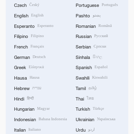
Český
Português
Czech
Portuguese
English
پښتو
English
Pashto
Esperanto
Română
Esperanto
Romanian
Filipino
Русский
Filipino
Russian
Français
Српски
French
Serbian
Deutsch
සිංහල
German
Sinhala
Ελληνικά
Español
Greek
Spanish
Hausa
Kiswahili
Hausa
Swahili
עברית
தமிழ்
Hebrew
Tamil
हिन्दी
ไทย
Hindi
Thai
Magyar
Türkçe
Hungarian
Turkish
Bahasa Indonesia
Українська
Indonesian
Ukrainian
Italiano
اردو
Italian
Urdu