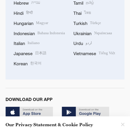
עברית
தமிழ்
Hebrew
Tamil
हिन्दी
ไทย
Hindi
Thai
Magyar
Türkçe
Hungarian
Turkish
Bahasa Indonesia
Українська
Indonesian
Ukrainian
Italiano
اردو
Italian
Urdu
日本語
Tiếng Việt
Japanese
Vietnamese
한국어
Korean
DOWNLOAD OUR APP
Our Privacy Statement & Cookie Policy