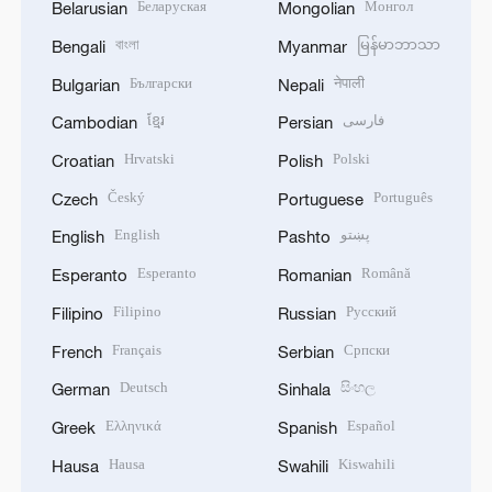
Беларуская
Монгол
Belarusian
Mongolian
বাংলা
မြန်မာဘာသာ
Bengali
Myanmar
Български
नेपाली
Bulgarian
Nepali
ខ្មែរ
فارسی
Cambodian
Persian
Hrvatski
Polski
Croatian
Polish
Český
Português
Czech
Portuguese
English
پښتو
English
Pashto
Esperanto
Română
Esperanto
Romanian
Filipino
Русский
Filipino
Russian
Français
Српски
French
Serbian
Deutsch
සිංහල
German
Sinhala
Ελληνικά
Español
Greek
Spanish
Hausa
Kiswahili
Hausa
Swahili