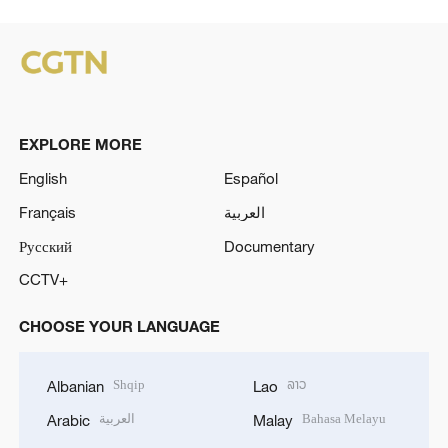
EXPLORE MORE
English
Español
Français
العربية
Русский
Documentary
CCTV+
CHOOSE YOUR LANGUAGE
Shqip
ລາວ
Albanian
Lao
العربية
Bahasa Melayu
Arabic
Malay