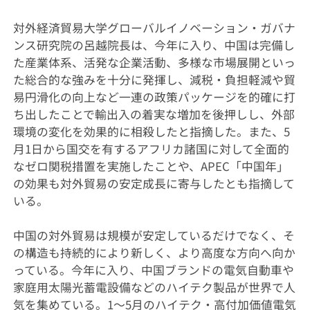
対外経済貿易大学グローバルイノベーション・ガバナ
ンス研究院の呂越院長は、今年に入り、中国は完備し
た産業体系、活発な企業活動、多様な市場展開といっ
た総合的な強みを十分に発揮し、減税・負担軽減や貿
易円滑化の向上など一連の政策パッケージを的確に打
ち出したことで輸出入の着実な増加を後押しし、外部
環境の変化を効果的に相殺したと指摘した。また、5
月1日から国交を有するアフリカ諸国に対して全面的
なゼロ関税措置を実施したことや、APEC「中国年」
の効果も対外貿易の安定成長に寄与したとも指摘して
いる。
中国の対外貿易は規模が安定しているだけでなく、そ
の構造も持続的により新しく、より高度な方向へ向か
っている。今年に入り、中国ブランドの電気自動車や
家庭用太陽光蓄電設備などのハイテク製品が世界で人
気を集めている。1～5月のハイテク・高付加価値電気