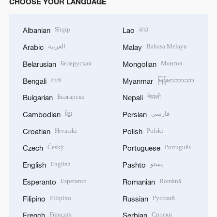
CHOOSE YOUR LANGUAGE
Shqip
ລາວ
Albanian
Lao
العربية
Bahasa Melayu
Arabic
Malay
Беларуская
Монгол
Belarusian
Mongolian
বাংলা
မြန်မာဘာသာ
Bengali
Myanmar
Български
नेपाली
Bulgarian
Nepali
ខ្មែរ
فارسی
Cambodian
Persian
Hrvatski
Polski
Croatian
Polish
Český
Português
Czech
Portuguese
English
پښتو
English
Pashto
Esperanto
Română
Esperanto
Romanian
Filipino
Русский
Filipino
Russian
Français
Српски
French
Serbian