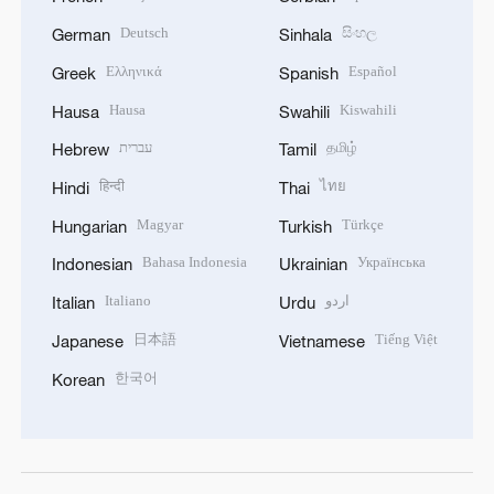
Deutsch
සිංහල
German
Sinhala
Ελληνικά
Español
Greek
Spanish
Hausa
Kiswahili
Hausa
Swahili
עברית
தமிழ்
Hebrew
Tamil
हिन्दी
ไทย
Hindi
Thai
Magyar
Türkçe
Hungarian
Turkish
Bahasa Indonesia
Українська
Indonesian
Ukrainian
Italiano
اردو
Italian
Urdu
日本語
Tiếng Việt
Japanese
Vietnamese
한국어
Korean