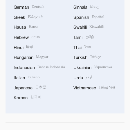
Deutsch
සිංහල
German
Sinhala
Ελληνικά
Español
Greek
Spanish
Hausa
Kiswahili
Hausa
Swahili
עברית
தமிழ்
Hebrew
Tamil
हिन्दी
ไทย
Hindi
Thai
Magyar
Türkçe
Hungarian
Turkish
Bahasa Indonesia
Українська
Indonesian
Ukrainian
Italiano
اردو
Italian
Urdu
日本語
Tiếng Việt
Japanese
Vietnamese
한국어
Korean