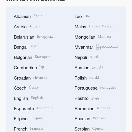
Shqip
ລາວ
Albanian
Lao
العربية
Bahasa Melayu
Arabic
Malay
Беларуская
Монгол
Belarusian
Mongolian
বাংলা
မြန်မာဘာသာ
Bengali
Myanmar
Български
नेपाली
Bulgarian
Nepali
ខ្មែរ
فارسی
Cambodian
Persian
Hrvatski
Polski
Croatian
Polish
Český
Português
Czech
Portuguese
English
پښتو
English
Pashto
Esperanto
Română
Esperanto
Romanian
Filipino
Русский
Filipino
Russian
Français
Српски
French
Serbian