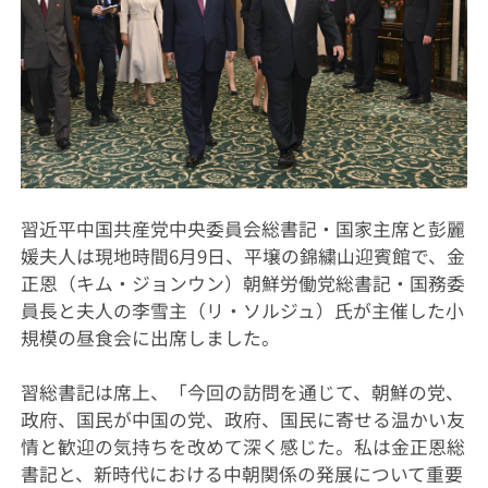
習近平中国共産党中央委員会総書記・国家主席と彭麗
媛夫人は現地時間6月9日、平壌の錦繍山迎賓館で、金
正恩（キム・ジョンウン）朝鮮労働党総書記・国務委
員長と夫人の李雪主（リ・ソルジュ）氏が主催した小
規模の昼食会に出席しました。
習総書記は席上、「今回の訪問を通じて、朝鮮の党、
政府、国民が中国の党、政府、国民に寄せる温かい友
情と歓迎の気持ちを改めて深く感じた。私は金正恩総
書記と、新時代における中朝関係の発展について重要