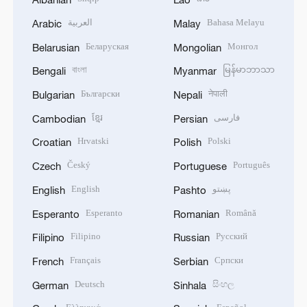
العربية
Bahasa Melayu
Arabic
Malay
Беларуская
Монгол
Belarusian
Mongolian
বাংলা
မြန်မာဘာသာ
Bengali
Myanmar
Български
नेपाली
Bulgarian
Nepali
ខ្មែរ
فارسی
Cambodian
Persian
Hrvatski
Polski
Croatian
Polish
Český
Português
Czech
Portuguese
English
پښتو
English
Pashto
Esperanto
Română
Esperanto
Romanian
Filipino
Русский
Filipino
Russian
Français
Српски
French
Serbian
Deutsch
සිංහල
German
Sinhala