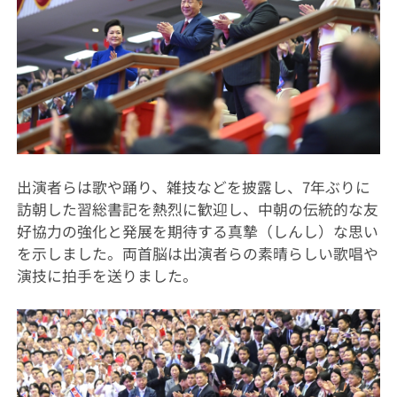
出演者らは歌や踊り、雑技などを披露し、7年ぶりに
訪朝した習総書記を熱烈に歓迎し、中朝の伝統的な友
好協力の強化と発展を期待する真摯（しんし）な思い
を示しました。両首脳は出演者らの素晴らしい歌唱や
演技に拍手を送りました。