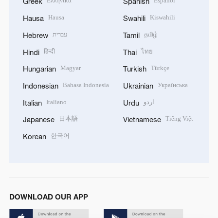
Ελληνικά
Español
Greek
Spanish
Hausa
Kiswahili
Hausa
Swahili
עברית
தமிழ்
Hebrew
Tamil
हिन्दी
ไทย
Hindi
Thai
Magyar
Türkçe
Hungarian
Turkish
Bahasa Indonesia
Українська
Indonesian
Ukrainian
Italiano
اردو
Italian
Urdu
日本語
Tiếng Việt
Japanese
Vietnamese
한국어
Korean
DOWNLOAD OUR APP