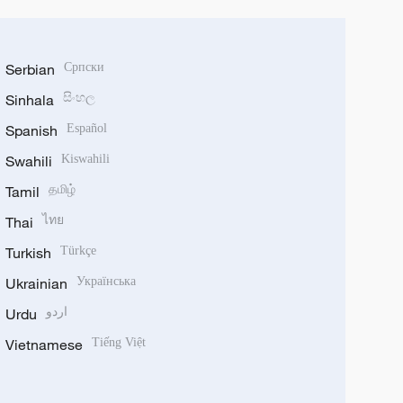
Serbian
Српски
Sinhala
සිංහල
Spanish
Español
Swahili
Kiswahili
Tamil
தமிழ்
Thai
ไทย
Turkish
Türkçe
Ukrainian
Українська
Urdu
اردو
Vietnamese
Tiếng Việt