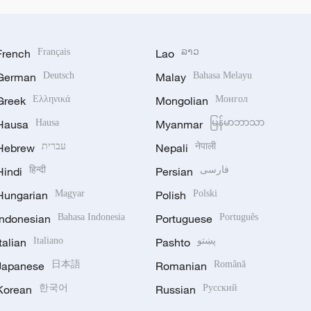
French
Français
Lao
ລາວ
German
Deutsch
Malay
Bahasa Melayu
Greek
Ελληνικά
Mongolian
Монгол
Hausa
Hausa
Myanmar
မြန်မာဘာသာ
Hebrew
עברית
Nepali
नेपाली
Hindi
हिन्दी
Persian
فارسی
Hungarian
Magyar
Polish
Polski
Indonesian
Bahasa Indonesia
Portuguese
Português
Italian
Italiano
Pashto
پښتو
Japanese
日本語
Romanian
Română
Korean
한국어
Russian
Русский