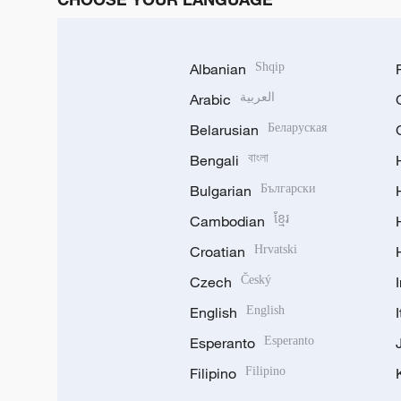
Albanian
Shqip
Arabic
العربية
Belarusian
Беларуская
Bengali
বাংলা
Bulgarian
Български
Cambodian
ខ្មែរ
Croatian
Hrvatski
Czech
Český
English
English
Esperanto
Esperanto
Filipino
Filipino