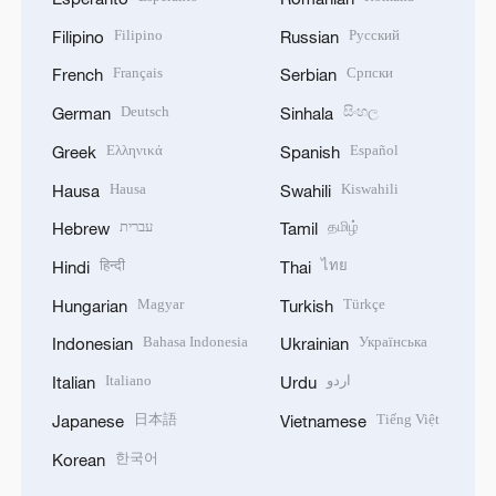
Filipino
Русский
Filipino
Russian
Français
Српски
French
Serbian
Deutsch
සිංහල
German
Sinhala
Ελληνικά
Español
Greek
Spanish
Hausa
Kiswahili
Hausa
Swahili
עברית
தமிழ்
Hebrew
Tamil
हिन्दी
ไทย
Hindi
Thai
Magyar
Türkçe
Hungarian
Turkish
Bahasa Indonesia
Українська
Indonesian
Ukrainian
Italiano
اردو
Italian
Urdu
日本語
Tiếng Việt
Japanese
Vietnamese
한국어
Korean