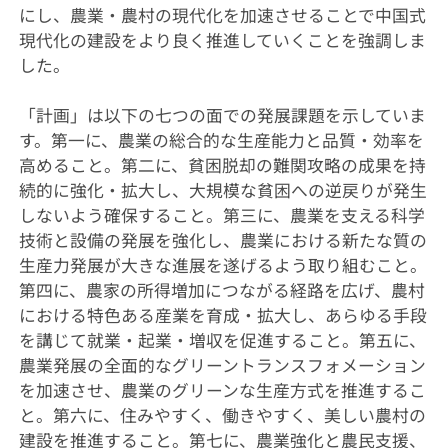
にし、農業・農村の現代化を加速させることで中国式
現代化の建設をより良く推進していくことを強調しま
した。
「計画」は以下の七つの面での発展課題を示していま
す。第一に、農業の総合的な生産能力と品質・効率を
高めること。第二に、貧困脱却の難関攻略の成果を持
続的に強化・拡大し、大規模な貧困への逆戻りが発生
しないよう確保すること。第三に、農業を支える科学
技術と設備の発展を強化し、農業における新たな質の
生産力発展が大きな進展を遂げるよう取り組むこと。
第四に、農家の所得増加につながる経路を広げ、農村
における特色ある産業を育成・拡大し、あらゆる手段
を講じて就業・起業・増収を促進すること。第五に、
農業発展の全面的なグリーントランスフォメーション
を加速させ、農業のグリーンな生産方式を推進するこ
と。第六に、住みやすく、働きやすく、美しい農村の
建設を推進すること。第七に、農業強化と農民支援、