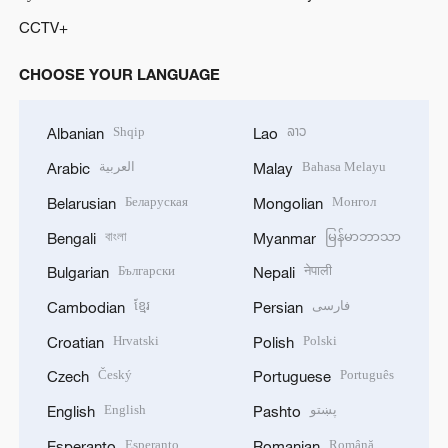
CCTV+
CHOOSE YOUR LANGUAGE
Shqip
ລາວ
Albanian
Lao
العربية
Bahasa Melayu
Arabic
Malay
Беларуская
Монгол
Belarusian
Mongolian
বাংলা
မြန်မာဘာသာ
Bengali
Myanmar
Български
नेपाली
Bulgarian
Nepali
ខ្មែរ
فارسی
Cambodian
Persian
Hrvatski
Polski
Croatian
Polish
Český
Português
Czech
Portuguese
English
پښتو
English
Pashto
Esperanto
Română
Esperanto
Romanian