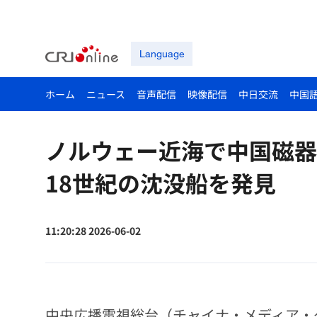
Language
ホーム
ニュース
音声配信
映像配信
中日交流
中国
ノルウェー近海で中国磁器
18世紀の沈没船を発見
11:20:28 2026-06-02
中央広播電視総台（チャイナ・メディア・グ