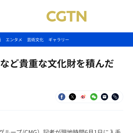
語
エンタメ
芸術文化
ギャラリー
など貴重な文化財を積んだ
ループ/CMG）記者が現地時間6月1日に入手