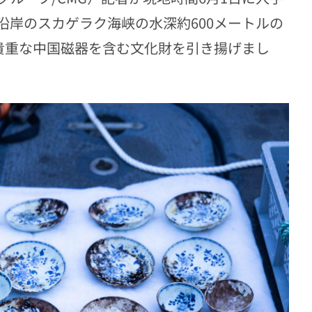
沿岸のスカゲラク海峡の水深約600メートルの
貴重な中国磁器を含む文化財を引き揚げまし