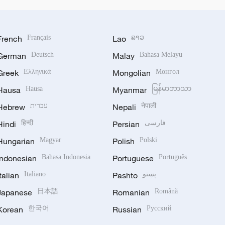
French
Français
Lao
ລາວ
German
Deutsch
Malay
Bahasa Melayu
Greek
Ελληνικά
Mongolian
Монгол
Hausa
Hausa
Myanmar
မြန်မာဘာသာ
Hebrew
עברית
Nepali
नेपाली
Hindi
हिन्दी
Persian
فارسی
Hungarian
Magyar
Polish
Polski
Indonesian
Bahasa Indonesia
Portuguese
Português
Italian
Italiano
Pashto
پښتو
Japanese
日本語
Romanian
Română
Korean
한국어
Russian
Русский