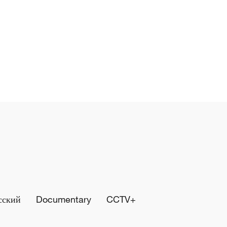
сский
Documentary
CCTV+