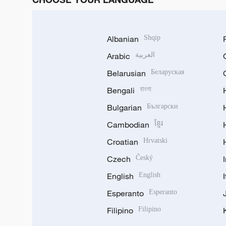
Albanian
Shqip
Arabic
العربية
Belarusian
Беларуская
Bengali
বাংলা
Bulgarian
Български
Cambodian
ខ្មែរ
Croatian
Hrvatski
Czech
Český
English
English
Esperanto
Esperanto
Filipino
Filipino