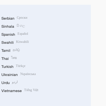
Serbian
Српски
Sinhala
සිංහල
Spanish
Español
Swahili
Kiswahili
Tamil
தமிழ்
Thai
ไทย
Turkish
Türkçe
Ukrainian
Українська
Urdu
اردو
Vietnamese
Tiếng Việt