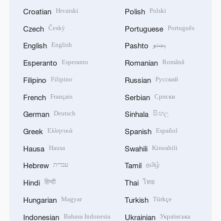
Hrvatski
Polski
Croatian
Polish
Český
Português
Czech
Portuguese
English
پښتو
English
Pashto
Esperanto
Română
Esperanto
Romanian
Filipino
Русский
Filipino
Russian
Français
Српски
French
Serbian
Deutsch
සිංහල
German
Sinhala
Ελληνικά
Español
Greek
Spanish
Hausa
Kiswahili
Hausa
Swahili
עברית
தமிழ்
Hebrew
Tamil
हिन्दी
ไทย
Hindi
Thai
Magyar
Türkçe
Hungarian
Turkish
Bahasa Indonesia
Українська
Indonesian
Ukrainian