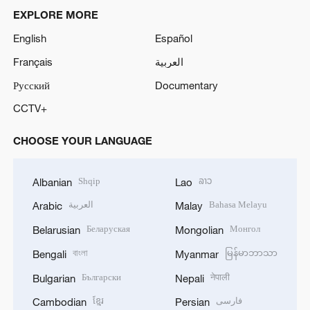
EXPLORE MORE
English
Español
Français
العربية
Русский
Documentary
CCTV+
CHOOSE YOUR LANGUAGE
Shqip
ລາວ
Albanian
Lao
العربية
Bahasa Melayu
Arabic
Malay
Беларуская
Монгол
Belarusian
Mongolian
বাংলা
မြန်မာဘာသာ
Bengali
Myanmar
Български
नेपाली
Bulgarian
Nepali
ខ្មែរ
فارسی
Cambodian
Persian