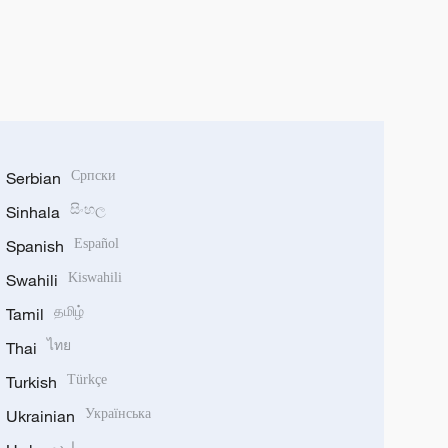
Serbian
Српски
Sinhala
සිංහල
Spanish
Español
Swahili
Kiswahili
Tamil
தமிழ்
Thai
ไทย
Turkish
Türkçe
Ukrainian
Українська
اردو