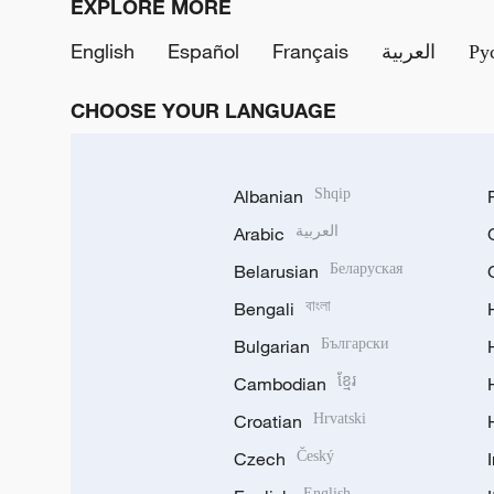
EXPLORE MORE
English
Español
Français
العربية
Ру
CHOOSE YOUR LANGUAGE
Albanian
Shqip
Arabic
العربية
Belarusian
Беларуская
Bengali
বাংলা
Bulgarian
Български
Cambodian
ខ្មែរ
Croatian
Hrvatski
Czech
Český
English