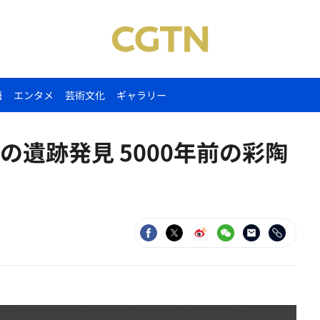
語
エンタメ
芸術文化
ギャラリー
遺跡発見 5000年前の彩陶