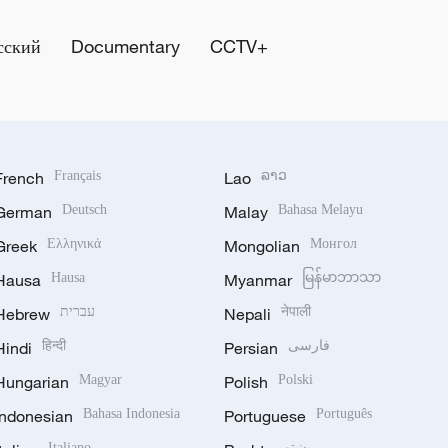
сский
Documentary
CCTV+
French
Français
Lao
ລາວ
German
Deutsch
Malay
Bahasa Melayu
Greek
Ελληνικά
Mongolian
Монгол
Hausa
Hausa
Myanmar
မြန်မာဘာသာ
Hebrew
עברית
Nepali
नेपाली
Hindi
हिन्दी
Persian
فارسی
Hungarian
Magyar
Polish
Polski
Indonesian
Bahasa Indonesia
Portuguese
Português
Italiano
پښتو