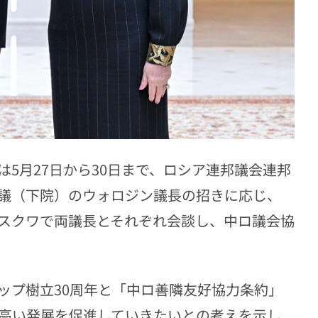
5月27日から30日まで、ロシア連邦議会連邦
議（下院）のウォロジン議長の招きに応じ、
スクワで両議長とそれぞれ会談し、中ロ議会協
ップ樹立30周年と「中ロ善隣友好協力条約」
の高い発展を促進していきたいとの考えを示し