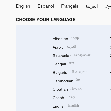
English
Español
Français
العربية
Ру
CHOOSE YOUR LANGUAGE
Albanian
Shqip
Arabic
العربية
Belarusian
Беларуская
Bengali
বাংলা
Bulgarian
Български
Cambodian
ខ្មែរ
Croatian
Hrvatski
Czech
Český
English
English