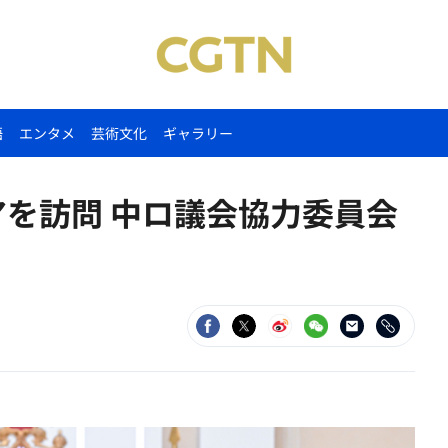
語
エンタメ
芸術文化
ギャラリー
アを訪問 中ロ議会協力委員会