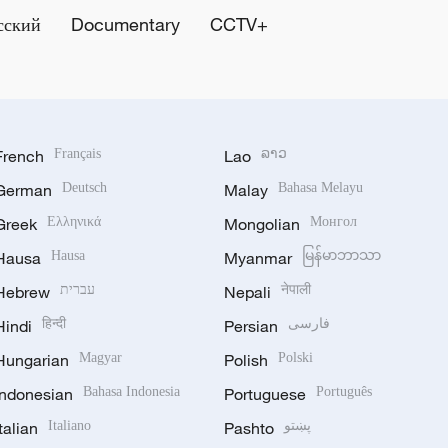
сский
Documentary
CCTV+
French
Français
Lao
ລາວ
German
Deutsch
Malay
Bahasa Melayu
Greek
Ελληνικά
Mongolian
Монгол
Hausa
Hausa
Myanmar
မြန်မာဘာသာ
Hebrew
עברית
Nepali
नेपाली
Hindi
हिन्दी
Persian
فارسی
Hungarian
Magyar
Polish
Polski
Indonesian
Bahasa Indonesia
Portuguese
Português
Italian
Italiano
Pashto
پښتو