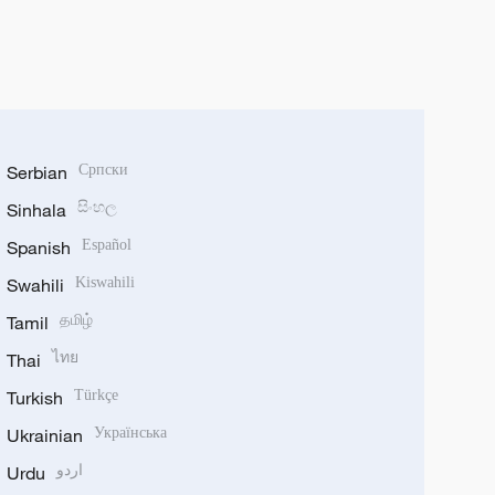
Serbian
Српски
Sinhala
සිංහල
Spanish
Español
Swahili
Kiswahili
Tamil
தமிழ்
Thai
ไทย
Turkish
Türkçe
Ukrainian
Українська
Urdu
اردو