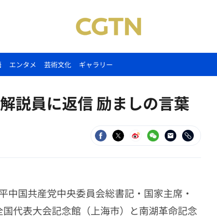
語
エンタメ
芸術文化
ギャラリー
解説員に返信 励ましの言葉
近平中国共産党中央委員会総書記・国家主席・
全国代表大会記念館（上海市）と南湖革命記念