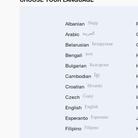
Albanian
Shqip
Arabic
العربية
Belarusian
Беларуская
Bengali
বাংলা
Bulgarian
Български
Cambodian
ខ្មែរ
Croatian
Hrvatski
Czech
Český
English
English
Esperanto
Esperanto
Filipino
Filipino