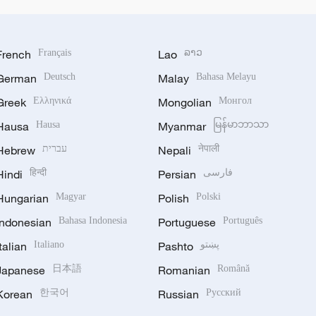
French
Français
Lao
ລາວ
German
Deutsch
Malay
Bahasa Melayu
Greek
Ελληνικά
Mongolian
Монгол
Hausa
Hausa
Myanmar
မြန်မာဘာသာ
Hebrew
עברית
Nepali
नेपाली
Hindi
हिन्दी
Persian
فارسی
Hungarian
Magyar
Polish
Polski
Indonesian
Bahasa Indonesia
Portuguese
Português
Italian
Italiano
Pashto
پښتو
Japanese
日本語
Romanian
Română
Korean
한국어
Russian
Русский