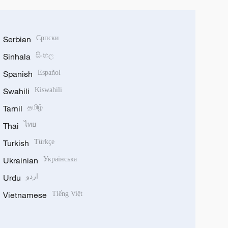
Serbian
Српски
Sinhala
සිංහල
Spanish
Español
Swahili
Kiswahili
Tamil
தமிழ்
Thai
ไทย
Turkish
Türkçe
Ukrainian
Українська
Urdu
اردو
Vietnamese
Tiếng Việt