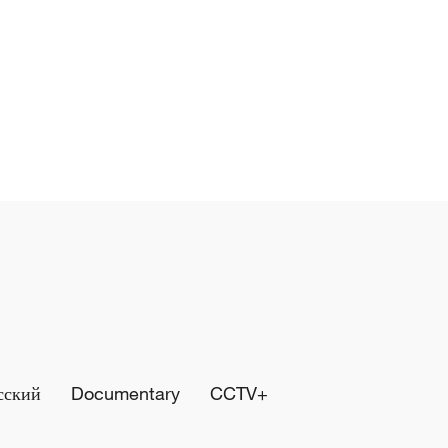
сский
Documentary
CCTV+