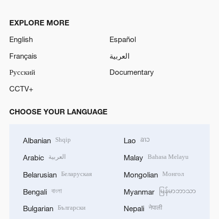
EXPLORE MORE
English
Español
Français
العربية
Русский
Documentary
CCTV+
CHOOSE YOUR LANGUAGE
Shqip
ລາວ
Albanian
Lao
العربية
Bahasa Melayu
Arabic
Malay
Беларуская
Монгол
Belarusian
Mongolian
বাংলা
မြန်မာဘာသာ
Bengali
Myanmar
Български
नेपाली
Bulgarian
Nepali