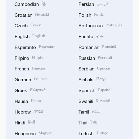
ខ្មែរ
فارسی
Cambodian
Persian
Hrvatski
Polski
Croatian
Polish
Český
Português
Czech
Portuguese
English
پښتو
English
Pashto
Esperanto
Română
Esperanto
Romanian
Filipino
Русский
Filipino
Russian
Français
Српски
French
Serbian
Deutsch
සිංහල
German
Sinhala
Ελληνικά
Español
Greek
Spanish
Hausa
Kiswahili
Hausa
Swahili
עברית
தமிழ்
Hebrew
Tamil
हिन्दी
ไทย
Hindi
Thai
Magyar
Türkçe
Hungarian
Turkish