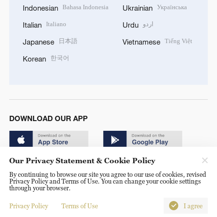
Bahasa Indonesia
Українська
Indonesian
Ukrainian
Italiano
اردو
Italian
Urdu
日本語
Tiếng Việt
Japanese
Vietnamese
한국어
Korean
DOWNLOAD OUR APP
Our Privacy Statement & Cookie Policy
By continuing to browse our site you agree to our use of cookies, revised
Privacy Policy and Terms of Use. You can change your cookie settings
through your browser.
© China Radio International.CRI. All Rights Reserved. 16A
Shijingshan Road, Beijing, China. 100040
Privacy Policy
Terms of Use
I agree