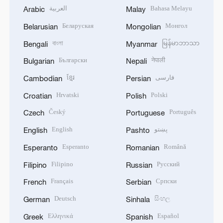
العربية
Bahasa Melayu
Arabic
Malay
Беларуская
Монгол
Belarusian
Mongolian
বাংলা
မြန်မာဘာသာ
Bengali
Myanmar
Български
नेपाली
Bulgarian
Nepali
ខ្មែរ
فارسی
Cambodian
Persian
Hrvatski
Polski
Croatian
Polish
Český
Português
Czech
Portuguese
English
پښتو
English
Pashto
Esperanto
Română
Esperanto
Romanian
Filipino
Русский
Filipino
Russian
Français
Српски
French
Serbian
Deutsch
සිංහල
German
Sinhala
Ελληνικά
Español
Greek
Spanish