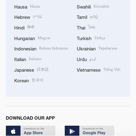
Hausa
Kiswahili
Hausa
Swahili
עברית
தமிழ்
Hebrew
Tamil
हिन्दी
ไทย
Hindi
Thai
Magyar
Türkçe
Hungarian
Turkish
Bahasa Indonesia
Українська
Indonesian
Ukrainian
Italiano
اردو
Italian
Urdu
日本語
Tiếng Việt
Japanese
Vietnamese
한국어
Korean
DOWNLOAD OUR APP