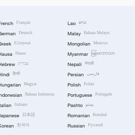
French
Français
Lao
ລາວ
German
Deutsch
Malay
Bahasa Melayu
Greek
Ελληνικά
Mongolian
Монгол
Hausa
Hausa
Myanmar
မြန်မာဘာသာ
Hebrew
עברית
Nepali
नेपाली
Hindi
हिन्दी
Persian
فارسی
Hungarian
Magyar
Polish
Polski
Indonesian
Bahasa Indonesia
Portuguese
Português
Italian
Italiano
Pashto
پښتو
Japanese
日本語
Romanian
Română
Korean
한국어
Russian
Русский