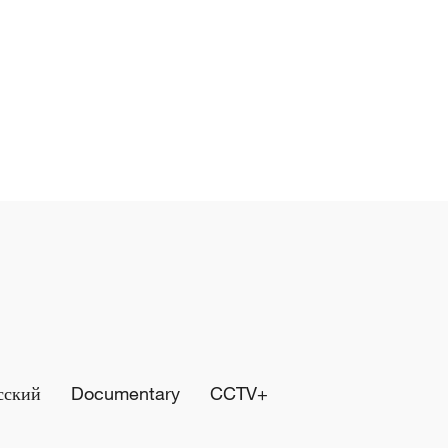
сский
Documentary
CCTV+