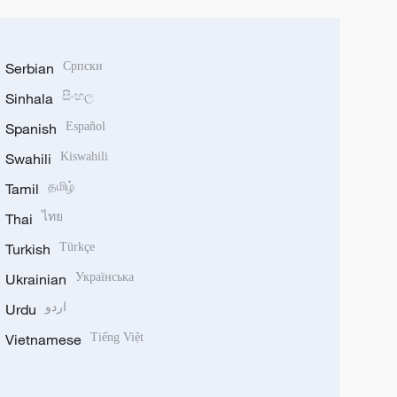
Serbian
Српски
Sinhala
සිංහල
Spanish
Español
Swahili
Kiswahili
Tamil
தமிழ்
Thai
ไทย
Turkish
Türkçe
Ukrainian
Українська
Urdu
اردو
Vietnamese
Tiếng Việt