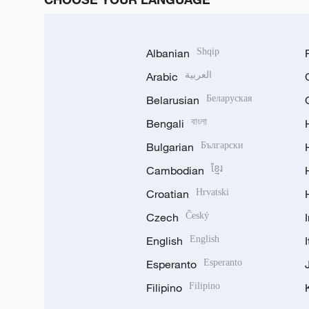
Albanian
Shqip
Arabic
العربية
Belarusian
Беларуская
Bengali
বাংলা
Bulgarian
Български
Cambodian
ខ្មែរ
Croatian
Hrvatski
Czech
Český
English
English
Esperanto
Esperanto
Filipino
Filipino