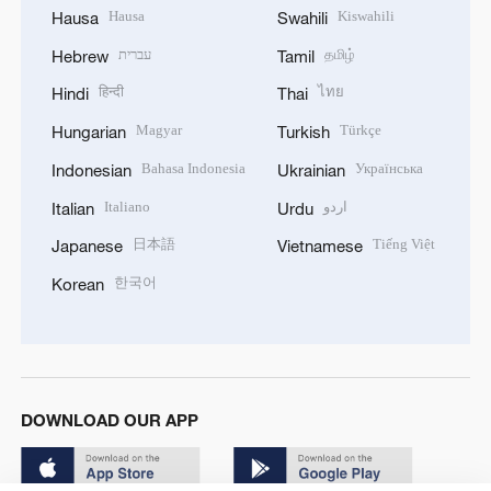
Hausa
Kiswahili
Hausa
Swahili
עברית
தமிழ்
Hebrew
Tamil
हिन्दी
ไทย
Hindi
Thai
Magyar
Türkçe
Hungarian
Turkish
Bahasa Indonesia
Українська
Indonesian
Ukrainian
Italiano
اردو
Italian
Urdu
日本語
Tiếng Việt
Japanese
Vietnamese
한국어
Korean
DOWNLOAD OUR APP