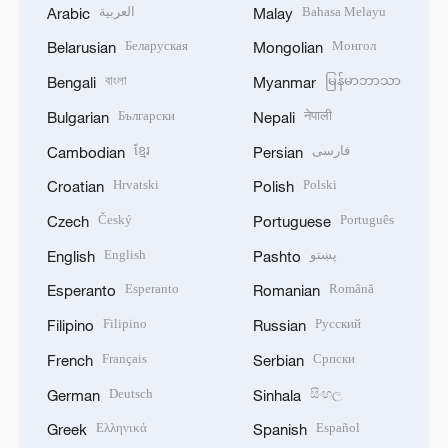
العربية
Bahasa Melayu
Arabic
Malay
Беларуская
Монгол
Belarusian
Mongolian
বাংলা
မြန်မာဘာသာ
Bengali
Myanmar
Български
नेपाली
Bulgarian
Nepali
ខ្មែរ
فارسی
Cambodian
Persian
Hrvatski
Polski
Croatian
Polish
Český
Português
Czech
Portuguese
English
پښتو
English
Pashto
Esperanto
Română
Esperanto
Romanian
Filipino
Русский
Filipino
Russian
Français
Српски
French
Serbian
Deutsch
සිංහල
German
Sinhala
Ελληνικά
Español
Greek
Spanish