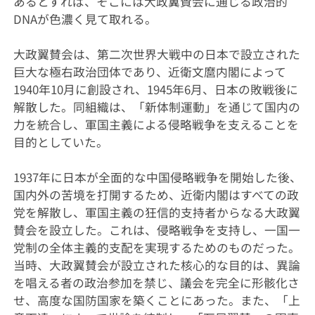
あるとすれば、そこには大政翼賛会に通じる政治的
DNAが色濃く見て取れる。
大政翼賛会は、第二次世界大戦中の日本で設立された
巨大な極右政治団体であり、近衛文麿内閣によって
1940年10月に創設され、1945年6月、日本の敗戦後に
解散した。同組織は、「新体制運動」を通じて国内の
力を統合し、軍国主義による侵略戦争を支えることを
目的としていた。
1937年に日本が全面的な中国侵略戦争を開始した後、
国内外の苦境を打開するため、近衛内閣はすべての政
党を解散し、軍国主義の狂信的支持者からなる大政翼
賛会を設立した。これは、侵略戦争を支持し、一国一
党制の全体主義的支配を実現するためのものだった。
当時、大政翼賛会が設立された核心的な目的は、異論
を唱える者の政治参加を禁じ、議会を完全に形骸化さ
せ、高度な国防国家を築くことにあった。また、「上