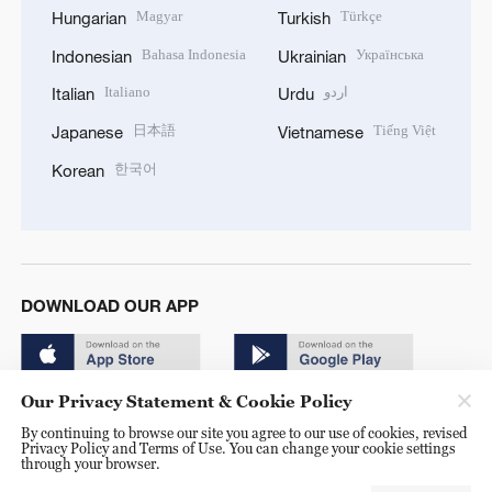
Magyar
Türkçe
Hungarian
Turkish
Bahasa Indonesia
Українська
Indonesian
Ukrainian
Italiano
اردو
Italian
Urdu
日本語
Tiếng Việt
Japanese
Vietnamese
한국어
Korean
DOWNLOAD OUR APP
Our Privacy Statement & Cookie Policy
By continuing to browse our site you agree to our use of cookies, revised
Privacy Policy and Terms of Use. You can change your cookie settings
through your browser.
© China Radio International.CRI. All Rights Reserved. 16A