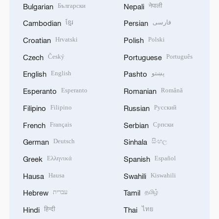
Български
नेपाली
Bulgarian
Nepali
ខ្មែរ
فارسی
Cambodian
Persian
Hrvatski
Polski
Croatian
Polish
Český
Português
Czech
Portuguese
English
پښتو
English
Pashto
Esperanto
Română
Esperanto
Romanian
Filipino
Русский
Filipino
Russian
Français
Српски
French
Serbian
Deutsch
සිංහල
German
Sinhala
Ελληνικά
Español
Greek
Spanish
Hausa
Kiswahili
Hausa
Swahili
עברית
தமிழ்
Hebrew
Tamil
हिन्दी
ไทย
Hindi
Thai