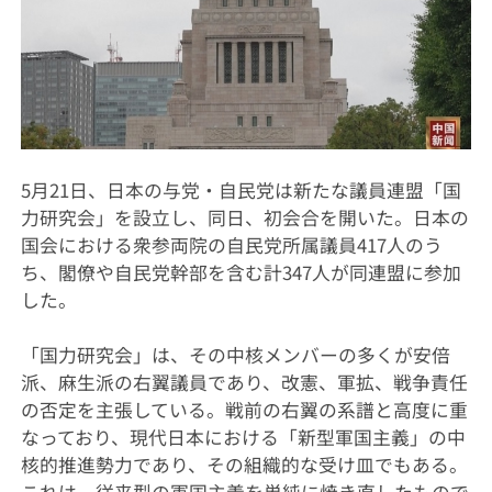
5月21日、日本の与党・自民党は新たな議員連盟「国
力研究会」を設立し、同日、初会合を開いた。日本の
国会における衆参両院の自民党所属議員417人のう
ち、閣僚や自民党幹部を含む計347人が同連盟に参加
した。
「国力研究会」は、その中核メンバーの多くが安倍
派、麻生派の右翼議員であり、改憲、軍拡、戦争責任
の否定を主張している。戦前の右翼の系譜と高度に重
なっており、現代日本における「新型軍国主義」の中
核的推進勢力であり、その組織的な受け皿でもある。
これは、従来型の軍国主義を単純に焼き直したもので