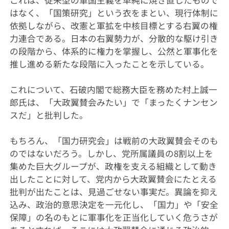
はなく、「国策研究」という衣をまとい、現行体制に
依拠しながら、改憲と軍拡を中核目標とする右翼の権
力連合である。日本の右翼勢力が、分散的な駆け引き
の段階から、体系的に権力を掌握し、公然と軍事化を
推し進める新たな段階に入ったことを示している。
これについて、石破内閣で総務大臣を務めた村上誠一
郎氏は、「大政翼賛会みたい」で「まったくナンセン
スだ」と批判した。
もちろん、「国力研究会」は戦前の大政翼賛会そのも
のではないだろう。しかし、党所属議員の8割以上を
集めた巨大グループが、政権を支える組織として動き
出したことに対して、党内から大政翼賛会にたとえる
批判が出たことは、見過ごせない事実だ。異論を抑え
込み、政治的意思決定を一元化し、「国力」や「安全
保障」の名のもとに軍事化を正当化していく危うさが