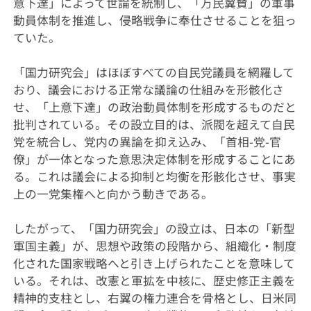
意下達」によって世論を統制し、「万民翼賛」の軍事
動員体制を推進し、侵略戦争に奉仕させることを狙っ
ていた。
「国力研究会」はほぼすべての自民党議員を網羅して
おり、議会における正常な議論の仕組みを形骸化さ
せ、「上意下達」の政治動員体制を形成するものだと
批判されている。その設立目的は、派閥を超えて自民
党を統合し、党内の異論を抑え込み、「首相-党-官
僚」が一体となった意思決定体制を形成することにあ
る。これは議会による抑制と均衡を形骸化させ、事実
上の一党集権へと向かう動きである。
したがって、「国力研究会」の設立は、日本の「新型
軍国主義」が、思想や政策の段階から、組織化・制度
化された国家戦略へと引き上げられたことを意味して
いる。それは、改憲と軍拡を中核に、歴史修正主義を
精神的支柱とし、右翼の権力連合を骨格とし、日米同