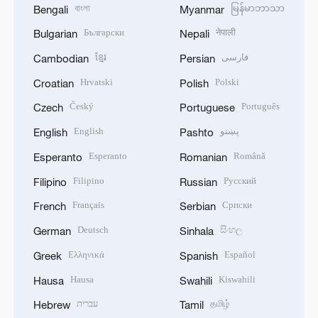
বাংলা
မြန်မာဘာသာ
Bengali
Myanmar
Български
नेपाली
Bulgarian
Nepali
ខ្មែរ
فارسی
Cambodian
Persian
Hrvatski
Polski
Croatian
Polish
Český
Português
Czech
Portuguese
English
پښتو
English
Pashto
Esperanto
Română
Esperanto
Romanian
Filipino
Русский
Filipino
Russian
Français
Српски
French
Serbian
Deutsch
සිංහල
German
Sinhala
Ελληνικά
Español
Greek
Spanish
Hausa
Kiswahili
Hausa
Swahili
עברית
தமிழ்
Hebrew
Tamil