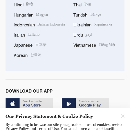
हिन्दी
ไทย
Hindi
Thai
Magyar
Türkçe
Hungarian
Turkish
Bahasa Indonesia
Українська
Indonesian
Ukrainian
Italiano
اردو
Italian
Urdu
日本語
Tiếng Việt
Japanese
Vietnamese
한국어
Korean
DOWNLOAD OUR APP
Our Privacy Statement & Cookie Policy
By continuing to browse our site you agree to our use of cookies, revised
Privacy Policy and Terms of Use. You can change your cookie settings