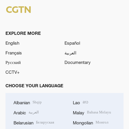
EXPLORE MORE
English
Español
Français
العربية
Русский
Documentary
CCTV+
CHOOSE YOUR LANGUAGE
Shqip
ລາວ
Albanian
Lao
العربية
Bahasa Melayu
Arabic
Malay
Беларуская
Монгол
Belarusian
Mongolian