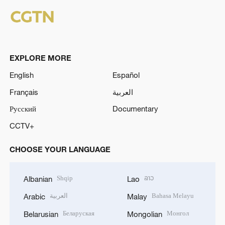
EXPLORE MORE
English
Español
Français
العربية
Русский
Documentary
CCTV+
CHOOSE YOUR LANGUAGE
Shqip
ລາວ
Albanian
Lao
العربية
Bahasa Melayu
Arabic
Malay
Беларуская
Монгол
Belarusian
Mongolian