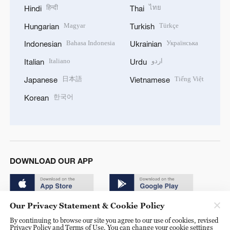
हिन्दी
ไทย
Hindi
Thai
Magyar
Türkçe
Hungarian
Turkish
Bahasa Indonesia
Українська
Indonesian
Ukrainian
Italiano
اردو
Italian
Urdu
日本語
Tiếng Việt
Japanese
Vietnamese
한국어
Korean
DOWNLOAD OUR APP
Our Privacy Statement & Cookie Policy
By continuing to browse our site you agree to our use of cookies, revised
Privacy Policy and Terms of Use. You can change your cookie settings