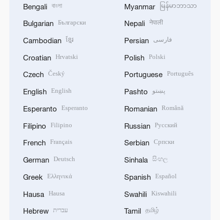
বাংলা
မြန်မာဘာသာ
Bengali
Myanmar
Български
नेपाली
Bulgarian
Nepali
ខ្មែរ
فارسی
Cambodian
Persian
Hrvatski
Polski
Croatian
Polish
Český
Português
Czech
Portuguese
English
پښتو
English
Pashto
Esperanto
Română
Esperanto
Romanian
Filipino
Русский
Filipino
Russian
Français
Српски
French
Serbian
Deutsch
සිංහල
German
Sinhala
Ελληνικά
Español
Greek
Spanish
Hausa
Kiswahili
Hausa
Swahili
עברית
தமிழ்
Hebrew
Tamil