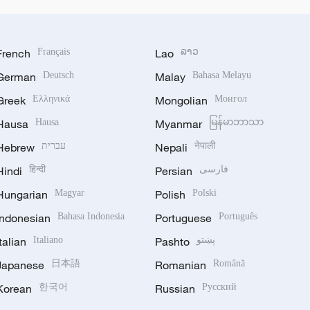
French
Français
Lao
ລາວ
German
Deutsch
Malay
Bahasa Melayu
Greek
Ελληνικά
Mongolian
Монгол
Hausa
Hausa
Myanmar
မြန်မာဘာသာ
Hebrew
עברית
Nepali
नेपाली
Hindi
हिन्दी
Persian
فارسی
Hungarian
Magyar
Polish
Polski
Indonesian
Bahasa Indonesia
Portuguese
Português
Italian
Italiano
Pashto
پښتو
Japanese
日本語
Romanian
Română
Korean
한국어
Russian
Русский