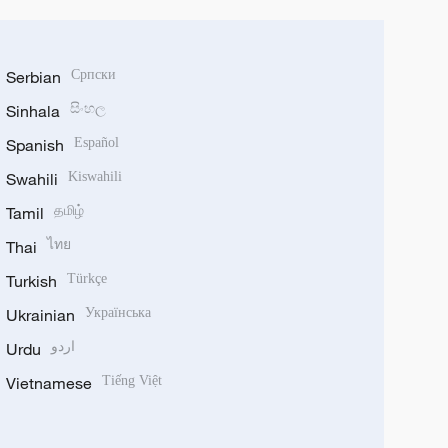
Serbian
Српски
Sinhala
සිංහල
Spanish
Español
Swahili
Kiswahili
Tamil
தமிழ்
Thai
ไทย
Turkish
Türkçe
Ukrainian
Українська
Urdu
اردو
Vietnamese
Tiếng Việt