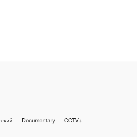
сский
Documentary
CCTV+