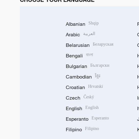
Albanian
Shqip
Arabic
العربية
Belarusian
Беларуская
Bengali
বাংলা
Bulgarian
Български
Cambodian
ខ្មែរ
Croatian
Hrvatski
Czech
Český
English
English
Esperanto
Esperanto
Filipino
Filipino