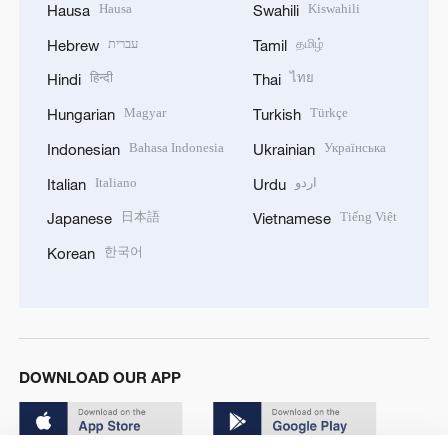
Hausa
Kiswahili
Hausa
Swahili
עברית
தமிழ்
Hebrew
Tamil
हिन्दी
ไทย
Hindi
Thai
Magyar
Türkçe
Hungarian
Turkish
Bahasa Indonesia
Українська
Indonesian
Ukrainian
Italiano
اردو
Italian
Urdu
日本語
Tiếng Việt
Japanese
Vietnamese
한국어
Korean
DOWNLOAD OUR APP