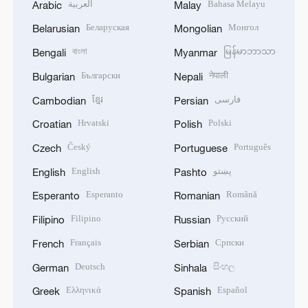
العربية
Bahasa Melayu
Arabic
Malay
Беларуская
Монгол
Belarusian
Mongolian
বাংলা
မြန်မာဘာသာ
Bengali
Myanmar
Български
नेपाली
Bulgarian
Nepali
ខ្មែរ
فارسی
Cambodian
Persian
Hrvatski
Polski
Croatian
Polish
Český
Português
Czech
Portuguese
English
پښتو
English
Pashto
Esperanto
Română
Esperanto
Romanian
Filipino
Русский
Filipino
Russian
Français
Српски
French
Serbian
Deutsch
සිංහල
German
Sinhala
Ελληνικά
Español
Greek
Spanish