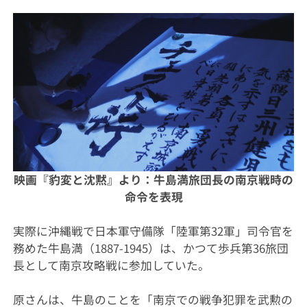
映画『豹変と沈黙』より：
牛島満旅団長の南京戦時の
命令を表現
実際に沖縄戦で日本軍守備隊「陸軍第32軍」司令官を
務めた牛島満（1887-1945）は、かつて歩兵第36旅団
長として南京攻略戦に参加していた。
原さんは、牛島のことを「南京での戦争犯罪を武勲の