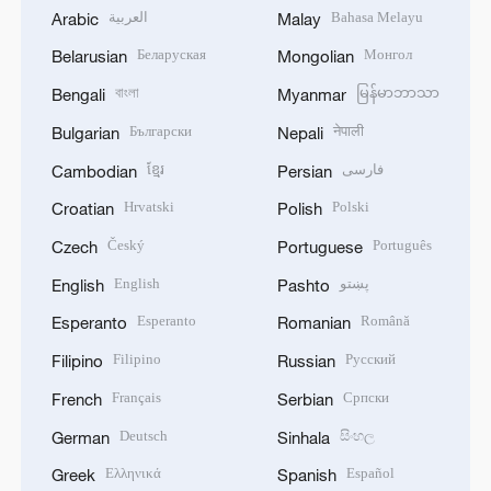
العربية
Bahasa Melayu
Arabic
Malay
Беларуская
Монгол
Belarusian
Mongolian
বাংলা
မြန်မာဘာသာ
Bengali
Myanmar
Български
नेपाली
Bulgarian
Nepali
ខ្មែរ
فارسی
Cambodian
Persian
Hrvatski
Polski
Croatian
Polish
Český
Português
Czech
Portuguese
English
پښتو
English
Pashto
Esperanto
Română
Esperanto
Romanian
Filipino
Русский
Filipino
Russian
Français
Српски
French
Serbian
Deutsch
සිංහල
German
Sinhala
Ελληνικά
Español
Greek
Spanish