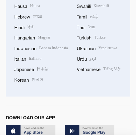
Hausa
Kiswahili
Hausa
Swahili
עברית
தமிழ்
Hebrew
Tamil
हिन्दी
ไทย
Hindi
Thai
Magyar
Türkçe
Hungarian
Turkish
Bahasa Indonesia
Українська
Indonesian
Ukrainian
Italiano
اردو
Italian
Urdu
日本語
Tiếng Việt
Japanese
Vietnamese
한국어
Korean
DOWNLOAD OUR APP