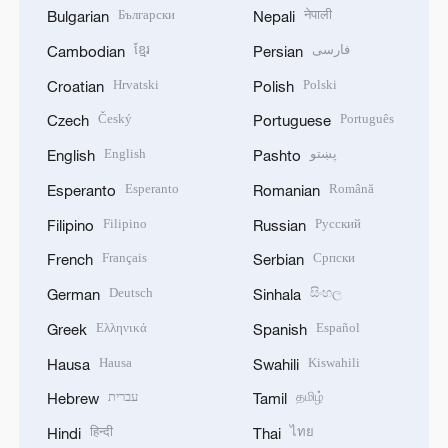
Български
नेपाली
Bulgarian
Nepali
ខ្មែរ
فارسی
Cambodian
Persian
Hrvatski
Polski
Croatian
Polish
Český
Português
Czech
Portuguese
English
پښتو
English
Pashto
Esperanto
Română
Esperanto
Romanian
Filipino
Русский
Filipino
Russian
Français
Српски
French
Serbian
Deutsch
සිංහල
German
Sinhala
Ελληνικά
Español
Greek
Spanish
Hausa
Kiswahili
Hausa
Swahili
עברית
தமிழ்
Hebrew
Tamil
हिन्दी
ไทย
Hindi
Thai