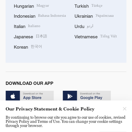
Magyar
Türkçe
Hungarian
Turkish
Bahasa Indonesia
Українська
Indonesian
Ukrainian
Italiano
اردو
Italian
Urdu
日本語
Tiếng Việt
Japanese
Vietnamese
한국어
Korean
DOWNLOAD OUR APP
Our Privacy Statement & Cookie Policy
By continuing to browse our site you agree to our use of cookies, revised
Privacy Policy and Terms of Use. You can change your cookie settings
through your browser.
© China Radio International.CRI. All Rights Reserved. 16A