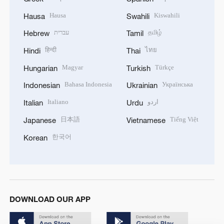
Hausa
Kiswahili
Hausa
Swahili
עברית
தமிழ்
Hebrew
Tamil
हिन्दी
ไทย
Hindi
Thai
Magyar
Türkçe
Hungarian
Turkish
Bahasa Indonesia
Українська
Indonesian
Ukrainian
Italiano
اردو
Italian
Urdu
日本語
Tiếng Việt
Japanese
Vietnamese
한국어
Korean
DOWNLOAD OUR APP