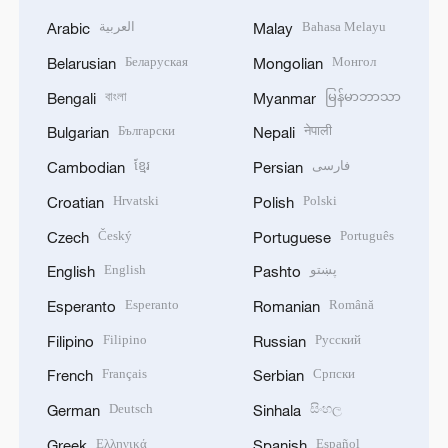
العربية
Bahasa Melayu
Arabic
Malay
Беларуская
Монгол
Belarusian
Mongolian
বাংলা
မြန်မာဘာသာ
Bengali
Myanmar
Български
नेपाली
Bulgarian
Nepali
ខ្មែរ
فارسی
Cambodian
Persian
Hrvatski
Polski
Croatian
Polish
Český
Português
Czech
Portuguese
English
پښتو
English
Pashto
Esperanto
Română
Esperanto
Romanian
Filipino
Русский
Filipino
Russian
Français
Српски
French
Serbian
Deutsch
සිංහල
German
Sinhala
Ελληνικά
Español
Greek
Spanish