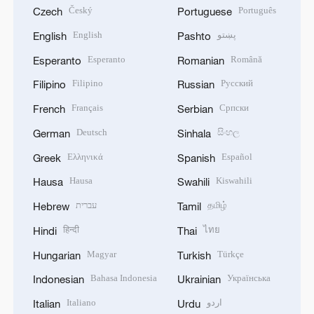
Český
Português
Czech
Portuguese
English
پښتو
English
Pashto
Esperanto
Română
Esperanto
Romanian
Filipino
Русский
Filipino
Russian
Français
Српски
French
Serbian
Deutsch
සිංහල
German
Sinhala
Ελληνικά
Español
Greek
Spanish
Hausa
Kiswahili
Hausa
Swahili
עברית
தமிழ்
Hebrew
Tamil
हिन्दी
ไทย
Hindi
Thai
Magyar
Türkçe
Hungarian
Turkish
Bahasa Indonesia
Українська
Indonesian
Ukrainian
Italiano
اردو
Italian
Urdu