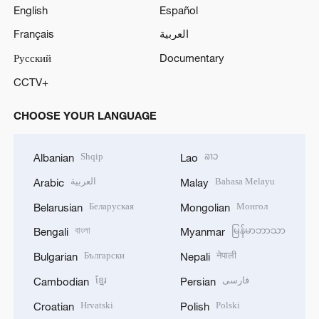
English
Español
Français
العربية
Русский
Documentary
CCTV+
CHOOSE YOUR LANGUAGE
Shqip
ລາວ
Albanian
Lao
العربية
Bahasa Melayu
Arabic
Malay
Беларуская
Монгол
Belarusian
Mongolian
বাংলা
မြန်မာဘာသာ
Bengali
Myanmar
Български
नेपाली
Bulgarian
Nepali
ខ្មែរ
فارسی
Cambodian
Persian
Hrvatski
Polski
Croatian
Polish