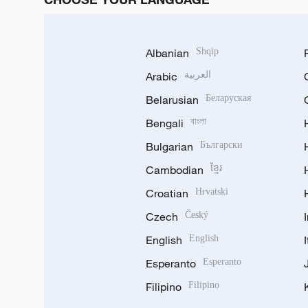
Albanian
Shqip
Arabic
العربية
Belarusian
Беларуская
Bengali
বাংলা
Bulgarian
Български
Cambodian
ខ្មែរ
Croatian
Hrvatski
Czech
Český
English
English
Esperanto
Esperanto
Filipino
Filipino