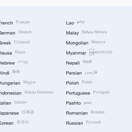
French
Français
Lao
ລາວ
German
Deutsch
Malay
Bahasa Melayu
Greek
Ελληνικά
Mongolian
Монгол
Hausa
Hausa
Myanmar
မြန်မာဘာသာ
Hebrew
עברית
Nepali
नेपाली
Hindi
हिन्दी
Persian
فارسی
Hungarian
Magyar
Polish
Polski
Indonesian
Bahasa Indonesia
Portuguese
Português
Italian
Italiano
Pashto
پښتو
Japanese
日本語
Romanian
Română
Korean
한국어
Russian
Русский