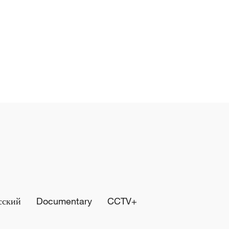
сский
Documentary
CCTV+