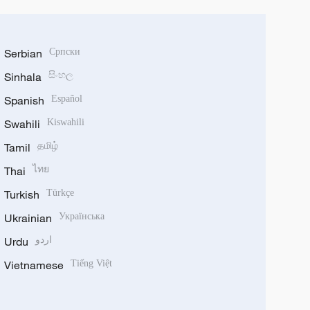
Serbian
Српски
Sinhala
සිංහල
Spanish
Español
Swahili
Kiswahili
Tamil
தமிழ்
Thai
ไทย
Turkish
Türkçe
Ukrainian
Українська
Urdu
اردو
Vietnamese
Tiếng Việt