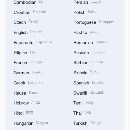
ខ្មែរ
فارسی
Cambodian
Persian
Hrvatski
Polski
Croatian
Polish
Český
Português
Czech
Portuguese
English
پښتو
English
Pashto
Esperanto
Română
Esperanto
Romanian
Filipino
Русский
Filipino
Russian
Français
Српски
French
Serbian
Deutsch
සිංහල
German
Sinhala
Ελληνικά
Español
Greek
Spanish
Hausa
Kiswahili
Hausa
Swahili
עברית
தமிழ்
Hebrew
Tamil
हिन्दी
ไทย
Hindi
Thai
Magyar
Türkçe
Hungarian
Turkish