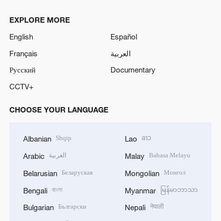
EXPLORE MORE
English
Español
Français
العربية
Русский
Documentary
CCTV+
CHOOSE YOUR LANGUAGE
Shqip
ລາວ
Albanian
Lao
العربية
Bahasa Melayu
Arabic
Malay
Беларуская
Монгол
Belarusian
Mongolian
বাংলা
မြန်မာဘာသာ
Bengali
Myanmar
Български
नेपाली
Bulgarian
Nepali