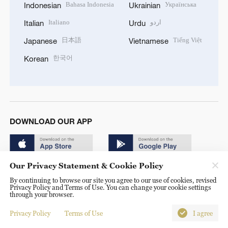
Bahasa Indonesia
Українська
Indonesian
Ukrainian
Italiano
اردو
Italian
Urdu
日本語
Tiếng Việt
Japanese
Vietnamese
한국어
Korean
DOWNLOAD OUR APP
Our Privacy Statement & Cookie Policy
By continuing to browse our site you agree to our use of cookies, revised
Privacy Policy and Terms of Use. You can change your cookie settings
through your browser.
© China Radio International.CRI. All Rights Reserved. 16A
Shijingshan Road, Beijing, China. 100040
Privacy Policy
Terms of Use
I agree