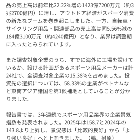
品の売上高は前年比22.22%増の1423億7200万元（約3
兆2700億円）に達し、アウトドア経済がスポーツ消費
の新たなブームを巻き起こしました。一方、自転車・
サイクリング用品・関連部品の売上高は同5.56%減の
184億3100万元（約4240億円）となり、業界は調整期
に入ったとみられています。
また調査対象企業のうち、すでに海外に工場を設けて
いるか、設ける計画があるスポーツ用品メーカーは計
24社で、全調査対象企業の15.38%を占めました。投
資先の選択については、58.33%の企業がベトナムな
ど東南アジア諸国を第1候補地としていることが分か
りました。
報告書では、3年連続でスポーツ用品業界の企業景気
指数も発表されました。2025年は158.7と2024年の
143.8より上昇し、景況感は「比較的良好」から「よ
り強い良好」へと上向きました。（鵬、榊原）