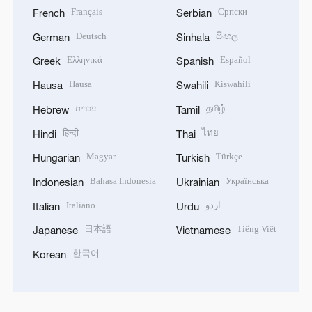
Français
Српски
French
Serbian
Deutsch
සිංහල
German
Sinhala
Ελληνικά
Español
Greek
Spanish
Hausa
Kiswahili
Hausa
Swahili
עברית
தமிழ்
Hebrew
Tamil
हिन्दी
ไทย
Hindi
Thai
Magyar
Türkçe
Hungarian
Turkish
Bahasa Indonesia
Українська
Indonesian
Ukrainian
Italiano
اردو
Italian
Urdu
日本語
Tiếng Việt
Japanese
Vietnamese
한국어
Korean