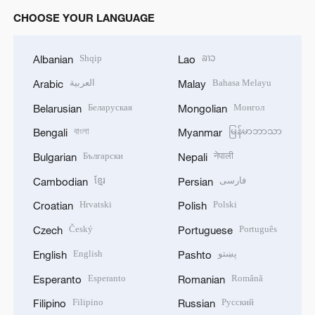
CHOOSE YOUR LANGUAGE
Shqip
ລາວ
Albanian
Lao
العربية
Bahasa Melayu
Arabic
Malay
Беларуская
Монгол
Belarusian
Mongolian
বাংলা
မြန်မာဘာသာ
Bengali
Myanmar
Български
नेपाली
Bulgarian
Nepali
ខ្មែរ
فارسی
Cambodian
Persian
Hrvatski
Polski
Croatian
Polish
Český
Português
Czech
Portuguese
English
پښتو
English
Pashto
Esperanto
Română
Esperanto
Romanian
Filipino
Русский
Filipino
Russian