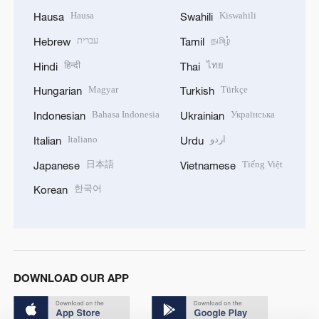
Hausa
Kiswahili
Hausa
Swahili
עברית
தமிழ்
Hebrew
Tamil
हिन्दी
ไทย
Hindi
Thai
Magyar
Türkçe
Hungarian
Turkish
Bahasa Indonesia
Українська
Indonesian
Ukrainian
Italiano
اردو
Italian
Urdu
日本語
Tiếng Việt
Japanese
Vietnamese
한국어
Korean
DOWNLOAD OUR APP