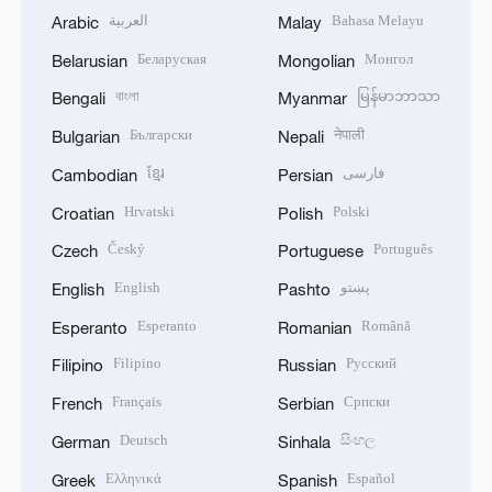
العربية
Bahasa Melayu
Arabic
Malay
Беларуская
Монгол
Belarusian
Mongolian
বাংলা
မြန်မာဘာသာ
Bengali
Myanmar
Български
नेपाली
Bulgarian
Nepali
ខ្មែរ
فارسی
Cambodian
Persian
Hrvatski
Polski
Croatian
Polish
Český
Português
Czech
Portuguese
English
پښتو
English
Pashto
Esperanto
Română
Esperanto
Romanian
Filipino
Русский
Filipino
Russian
Français
Српски
French
Serbian
Deutsch
සිංහල
German
Sinhala
Ελληνικά
Español
Greek
Spanish