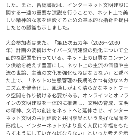
した。また、習総書記は、インターネット文明建設に
関する一連の重要な演説を行うことで、ネット上で美
しい精神的な家を建設するための基本的な指針を提供
したとの認識も示しました。
大会参加者はまた、「第15次五カ年（2026～2030
年）計画の要綱はサイバー文明建設の強化について全
面的な配置を行っている。ネット上の良質なコンテン
ツ供給を絶えず豊富にし、ネット上の主流の価値や主
流の世論、主流の文化を強化せねばならない」と述べ
た上で、「ネットの生態管理の長期的かつ有効なメカ
ニズムを健全化し、風通しがよく清らかなネットワー
ク空間を作り続ける必要がある。オンラインとオフラ
インの文明建設を一体的に推進し、文明の育成、文明
の精神、文明の創出をネットへと延伸させ、インター
ネット文明の共同建設と共同享受という良好な局面を
形成し、インターネットがより良く人民に幸福をもた
らすようにしていかねばならない」といった考えを示