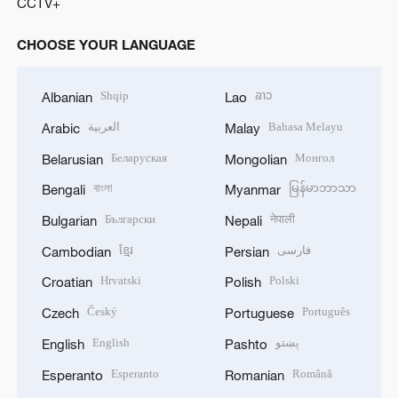
CCTV+
CHOOSE YOUR LANGUAGE
Shqip
ລາວ
Albanian
Lao
العربية
Bahasa Melayu
Arabic
Malay
Беларуская
Монгол
Belarusian
Mongolian
বাংলা
မြန်မာဘာသာ
Bengali
Myanmar
Български
नेपाली
Bulgarian
Nepali
ខ្មែរ
فارسی
Cambodian
Persian
Hrvatski
Polski
Croatian
Polish
Český
Português
Czech
Portuguese
English
پښتو
English
Pashto
Esperanto
Română
Esperanto
Romanian