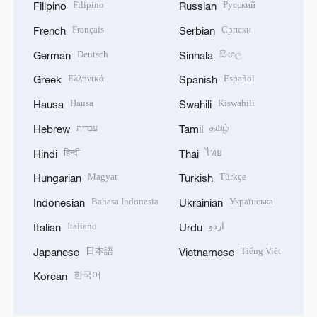
Filipino
Русский
Filipino
Russian
Français
Српски
French
Serbian
Deutsch
සිංහල
German
Sinhala
Ελληνικά
Español
Greek
Spanish
Hausa
Kiswahili
Hausa
Swahili
עברית
தமிழ்
Hebrew
Tamil
हिन्दी
ไทย
Hindi
Thai
Magyar
Türkçe
Hungarian
Turkish
Bahasa Indonesia
Українська
Indonesian
Ukrainian
Italiano
اردو
Italian
Urdu
日本語
Tiếng Việt
Japanese
Vietnamese
한국어
Korean