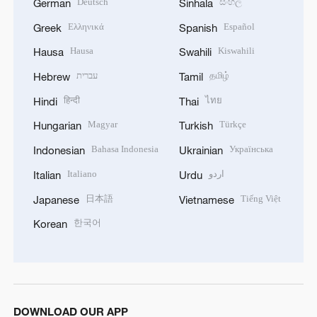
Deutsch
සිංහල
German
Sinhala
Ελληνικά
Español
Greek
Spanish
Hausa
Kiswahili
Hausa
Swahili
עברית
தமிழ்
Hebrew
Tamil
हिन्दी
ไทย
Hindi
Thai
Magyar
Türkçe
Hungarian
Turkish
Bahasa Indonesia
Українська
Indonesian
Ukrainian
Italiano
اردو
Italian
Urdu
日本語
Tiếng Việt
Japanese
Vietnamese
한국어
Korean
DOWNLOAD OUR APP