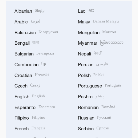
Shqip
ລາວ
Albanian
Lao
العربية
Bahasa Melayu
Arabic
Malay
Беларуская
Монгол
Belarusian
Mongolian
বাংলা
မြန်မာဘာသာ
Bengali
Myanmar
Български
नेपाली
Bulgarian
Nepali
ខ្មែរ
فارسی
Cambodian
Persian
Hrvatski
Polski
Croatian
Polish
Český
Português
Czech
Portuguese
English
پښتو
English
Pashto
Esperanto
Română
Esperanto
Romanian
Filipino
Русский
Filipino
Russian
Français
Српски
French
Serbian