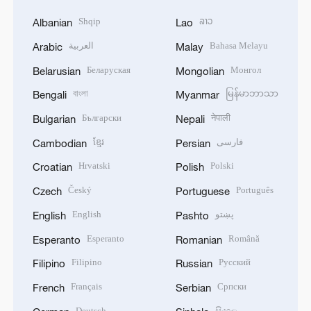
Shqip
ລາວ
Albanian
Lao
العربية
Bahasa Melayu
Arabic
Malay
Беларуская
Монгол
Belarusian
Mongolian
বাংলা
မြန်မာဘာသာ
Bengali
Myanmar
Български
नेपाली
Bulgarian
Nepali
ខ្មែរ
فارسی
Cambodian
Persian
Hrvatski
Polski
Croatian
Polish
Český
Português
Czech
Portuguese
English
پښتو
English
Pashto
Esperanto
Română
Esperanto
Romanian
Filipino
Русский
Filipino
Russian
Français
Српски
French
Serbian
Deutsch
සිංහල