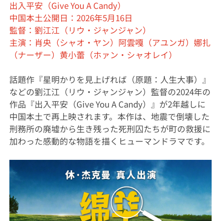
出入平安（Give You A Candy）
中国本土公開日：2026年5月16日
監督：劉江江（リウ・ジャンジャン）
主演：肖央（シャオ・ヤン）阿雲嘎（アユンガ）娜扎
（ナーザー）黄小蕾（ホァン・シャオレイ）
話題作『星明かりを見上げれば（原題：人生大事）』
などの劉江江（リウ・ジャンジャン）監督の2024年の
作品『出入平安（Give You A Candy）』が2年越しに
中国本土で再上映されます。本作は、地震で倒壊した
刑務所の廃墟から生き残った死刑囚たちが町の救援に
加わった感動的な物語を描くヒューマンドラマです。