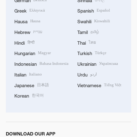
German
Sinhala
Ελληνικά
Español
Greek
Spanish
Hausa
Kiswahili
Hausa
Swahili
עברית
தமிழ்
Hebrew
Tamil
हिन्दी
ไทย
Hindi
Thai
Magyar
Türkçe
Hungarian
Turkish
Bahasa Indonesia
Українська
Indonesian
Ukrainian
Italiano
اردو
Italian
Urdu
日本語
Tiếng Việt
Japanese
Vietnamese
한국어
Korean
DOWNLOAD OUR APP