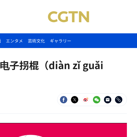
語
エンタメ
芸術文化
ギャラリー
棍（diàn zǐ‌ guǎi