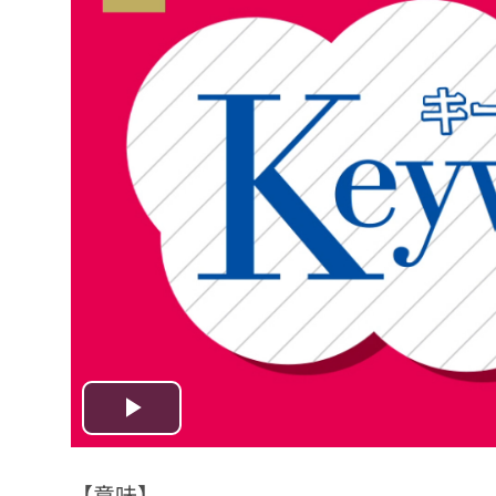
Play
Video
【意味】